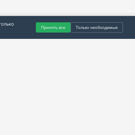
только
Принять все
Только необходимые
© 2021–2026 Все права защищены.
итика конфиденциальности
|
Публичная оферта
|
Справка
Разработка сайта — Скарабей Софт