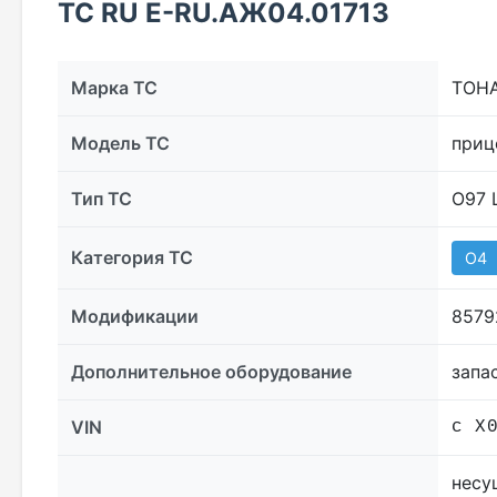
ТС RU Е-RU.АЖ04.01713
Марка ТС
ТОН
Модель ТС
приц
Тип ТС
О97
Категория ТС
O4
Модификации
8579
Дополнительное оборудование
запа
VIN
с X
несу