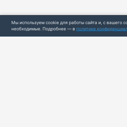
Мы используем cookie для работы сайта и, с вашего с
необходимые. Подробнее — в
политике конфиденциа
ИП Скирда М.В.
ИНН: 771887803244
ОГРНИП: 320774600014830
info@bazaotts.ru
+7 909 673-62-30
Принимаем к оплате:
Visa
Mastercard
МИР