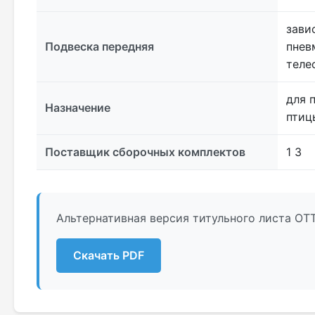
зави
Подвеска передняя
пнев
теле
для 
Назначение
птиц
Поставщик сборочных комплектов
1 3
Альтернативная версия титульного листа ОТ
Скачать PDF