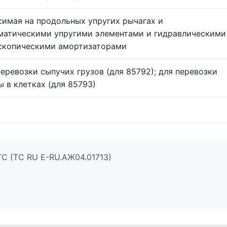
симая на продольных упругих рычагах и
матическими упругими элементами и гидравлическими
скопическими амортизаторами
перевозки сыпучих грузов (для 85792); для перевозки
ы в клетках (для 85793)
ТС (ТС RU Е-RU.АЖ04.01713)