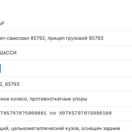
АР
еп-самосвал 85792, прицеп грузовой 85793
 ШАССИ
2, 85793
сное колесо, противооткатные упоры
0T8579?0?5000001 по X0T8579?0?5000100
щий, цельнометаллический кузов, оснащен задним