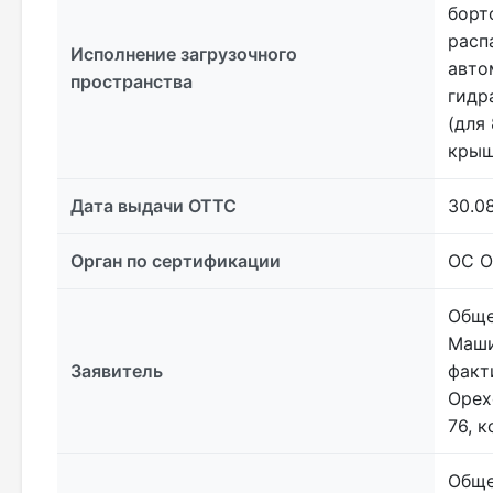
борт
расп
Исполнение загрузочного
авто
пространства
гидр
(для
крыш
Дата выдачи ОТТС
30.0
Орган по сертификации
ОС О
Обще
Маши
Заявитель
факт
Орех
76, 
Обще