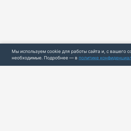
Мы используем cookie для работы сайта и, с вашего с
необходимые. Подробнее — в
политике конфиденциа
ИП Скирда М.В.
ИНН: 771887803244
ОГРНИП: 320774600014830
info@bazaotts.ru
+7 909 673-62-30