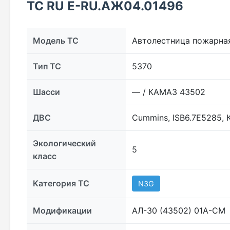
ТС RU Е-RU.АЖ04.01496
Модель ТС
Автолестница пожарна
Тип ТС
5370
Шасси
— / КАМАЗ 43502
ДВС
Cummins, ISB6.7E5285, 
Экологический
5
класс
Категория ТС
N3G
Модификации
АЛ-30 (43502) 01А-СМ