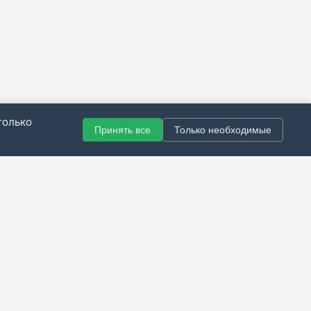
только
Принять все
Только необходимые
© 2021–2026 Все права защищены.
итика конфиденциальности
|
Публичная оферта
|
Справка
Разработка сайта — Скарабей Софт