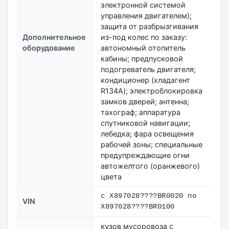
электронной системой
управления двигателем);
защита от разбрызгивания
Дополнительное
из-под колес по заказу:
оборудование
автономный отопитель
кабины; предпусковой
подогреватель двигателя;
кондиционер (хладагент
R134A); электроблокировка
замков дверей; антенна;
тахограф; аппаратура
спутниковой навигации;
лебедка; фара освещения
рабочей зоны; специальные
предупреждающие огни
автожелтого (оранжевого)
цвета
с X897028????BR0020 по
VIN
X897028????BR0100
кузов мусоровоза с