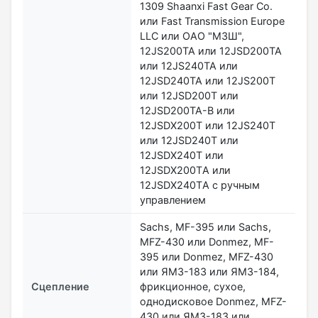
1309 Shaanxi Fast Gear Co.
или Fast Transmission Europe
LLC или ОАО "МЗШ",
12JS200ТА или 12JSD200ТА
или 12JS240ТА или
12JSD240ТА или 12JS200Т
или 12JSD200Т или
12JSD200ТА-B или
12JSDX200Т или 12JS240Т
или 12JSD240Т или
12JSDX240Т или
12JSDX200ТA или
12JSDX240ТA с ручным
управлением
Sachs, MF-395 или Sachs,
MFZ-430 или Donmez, MF-
395 или Donmez, MFZ-430
или ЯМЗ-183 или ЯМЗ-184,
Сцепление
фрикционное, сухое,
однодисковое Donmez, MFZ-
430 или ЯМЗ-183 или