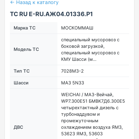
← Назад к каталогу
ТС RU Е-RU.АЖ04.01336.Р1
Марка ТС
МОСКОММАШ
специальный мусоровоз с
боковой загрузкой,
Модель ТС
специальный мусоровоз с
КМУ Шасси (м…
Тип ТС
7028M3-2
Шасси
МАЗ 5N33
WEICHAI / МАЗ-Вейчай,
WP7.300E51 БМВК7Д6.300Е5
четырехтактный дизель с
турбонаддувом и
промежуточным
ДВС
охлаждением воздуха ЯМЗ,
53623 ЯМЗ, 53603