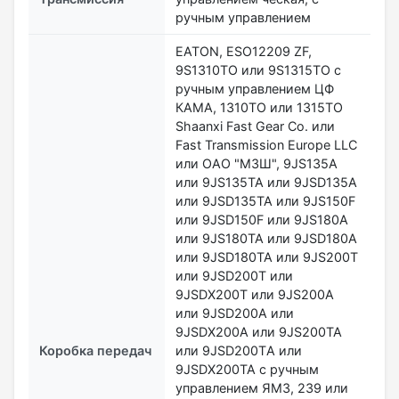
ручным управлением
EATON, ESO12209 ZF,
9S1310TО или 9S1315TО с
ручным управлением ЦФ
КАМА, 1310TО или 1315ТО
Shaanxi Fast Gear Co. или
Fast Transmission Europe LLC
или ОАО "МЗШ", 9JS135А
или 9JS135ТА или 9JSD135А
или 9JSD135ТА или 9JS150F
или 9JSD150F или 9JS180А
или 9JS180ТА или 9JSD180А
или 9JSD180ТА или 9JS200T
или 9JSD200Т или
9JSDX200T или 9JS200A
или 9JSD200A или
9JSDX200A или 9JS200TA
Коробка передач
или 9JSD200ТA или
9JSDX200TA с ручным
управлением ЯМЗ, 239 или