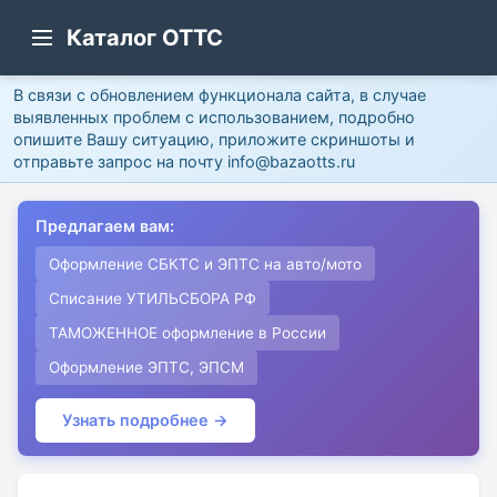
Каталог ОТТС
В связи с обновлением функционала сайта, в случае
выявленных проблем с использованием, подробно
опишите Вашу ситуацию, приложите скриншоты и
отправьте запрос на почту info@bazaotts.ru
Предлагаем вам:
Оформление СБКТС и ЭПТС на авто/мото
Списание УТИЛЬСБОРА РФ
ТАМОЖЕННОЕ оформление в России
Оформление ЭПТС, ЭПСМ
Узнать подробнее →