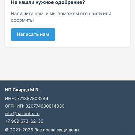
Не нашли нужное одобрение?
Напишите нам, и мы поможем его найти или
оформить!
Написать нам
ИП Скирда М.В.
ИНН: 771887803244
ОГРНИП: 320774600014830
info@bazaotts.ru
+7 909 673-62-30
© 2021–2026 Все права защищены.