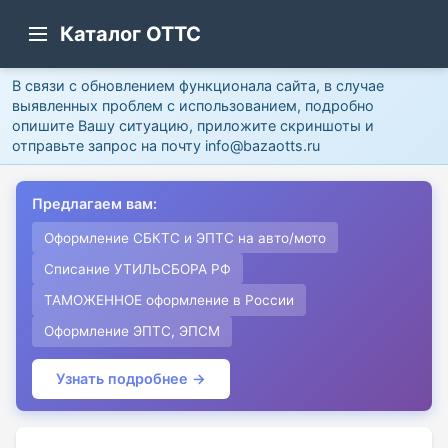
Каталог ОТТС
В связи с обновлением функционала сайта, в случае
выявленных проблем с использованием, подробно
опишите Вашу ситуацию, приложите скриншоты и
отправьте запрос на почту info@bazaotts.ru
Предлагаем вам:
Оформление СБКТС и ЭПТС на авто/мото
Списание УТИЛЬСБОРА РФ
ТАМОЖЕННОЕ оформление в России
Оформление ЭПТС, ЭПСМ
Узнать подробнее →