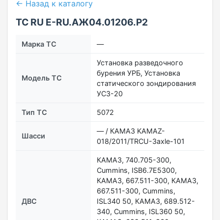
← Назад к каталогу
ТС RU Е-RU.АЖ04.01206.Р2
Марка ТС
—
Установка разведочного
бурения УРБ, Установка
Модель ТС
статического зондирования
УСЗ-20
Тип ТС
5072
— / КАМАЗ KAMAZ-
Шасси
018/2011/TRСU-3axle-101
КАМАЗ, 740.705-300,
Cummins, ISB6.7E5300,
КАМАЗ, 667.511-300, КАМАЗ,
667.511-300, Cummins,
ДВС
ISL340 50, КАМАЗ, 689.512-
340, Cummins, ISL360 50,