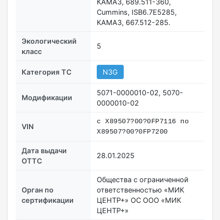
КАМАЗ, 689.511-360,
Cummins, ISB6.7E5285,
КАМАЗ, 667.512-285.
Экологический
5
класс
Категория ТС
N3G
5071-0000010-02, 5070-
Модификации
0000010-02
с X89507?00?0FP7116 по
VIN
X89507?00?0FP7200
Дата выдачи
28.01.2025
ОТТС
Общества с ограниченной
Орган по
ответственностью «МИК
сертификации
ЦЕНТР+» ОС ООО «МИК
ЦЕНТР+»