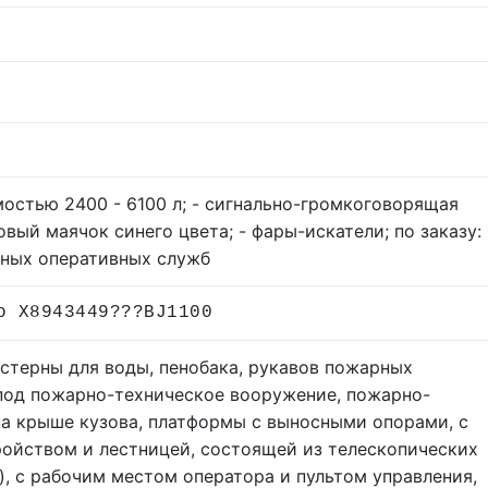
остью 2400 - 6100 л; - сигнально-громкоговорящая
овый маячок синего цвета; - фары-искатели; по заказу:
нных оперативных служб
о X8943449???BJ1100
истерны для воды, пенобака, рукавов пожарных
 под пожарно-техническое вооружение, пожарно-
а крыше кузова, платформы с выносными опорами, с
ойством и лестницей, состоящей из телескопических
), с рабочим местом оператора и пультом управления,