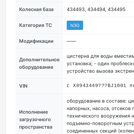
Колесная база
434493, 434494, 434495
Категория ТС
N3G
Модификации
——
цистерна для воды вместим
Дополнительное
установка; - один проблеск
оборудование
устройство вызова экстре
VIN
с X8943449???BJ1001 п
оборудование в составе: ц
напорных, насоса, отсеков
Исполнение
технического вооружения н
загрузочного
подъемно-поворотным устр
пространства
соединенных секций (колен