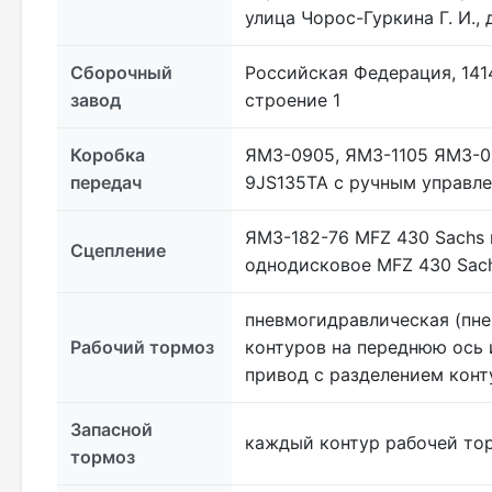
улица Чорос-Гуркина Г. И., 
Сборочный
Российская Федерация, 141
завод
строение 1
Коробка
ЯМЗ-0905, ЯМЗ-1105 ЯМЗ-09
передач
9JS135TA с ручным управл
ЯМЗ-182-76 MFZ 430 Sachs 
Сцепление
однодисковое MFZ 430 Sach
пневмогидравлическая (пн
Рабочий тормоз
контуров на переднюю ось
привод с разделением конт
Запасной
каждый контур рабочей то
тормоз