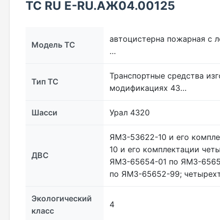
ТС RU Е-RU.АЖ04.00125
автоцистерна пожарная с ле
Модель ТС
…
Транспортные средства изг
Тип ТС
модификациях 43…
Шасси
Урал 4320
ЯМЗ-53622-10 и его компл
10 и его комплектации чет
ДВС
ЯМЗ-65654-01 по ЯМЗ-6565
по ЯМЗ-65652-99; четырех
Экологический
4
класс