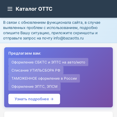
Каталог ОТТС
В связи с обновлением функционала сайта, в случае
выявленных проблем с использованием, подробно
опишите Вашу ситуацию, приложите скриншоты и
отправьте запрос на почту info@bazaotts.ru
Предлагаем вам:
Оформление СБКТС и ЭПТС на авто/мото
Списание УТИЛЬСБОРА РФ
ТАМОЖЕННОЕ оформление в России
Оформление ЭПТС, ЭПСМ
Узнать подробнее →