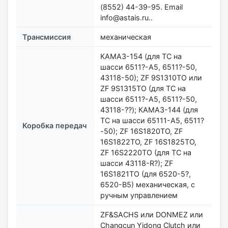
(8552) 44-39-95. Email
info@astais.ru..
Трансмиссия
механическая
КАМАЗ-154 (для ТС на
шасси 6511?-А5, 6511?-50,
43118-50); ZF 9S1310TO или
ZF 9S1315TO (для ТС на
шасси 6511?-А5, 6511?-50,
43118-??); КАМАЗ-144 (для
ТС на шасси 65111-А5, 6511?
Коробка передач
-50); ZF 16S1820TO, ZF
16S1822TO, ZF 16S1825TO,
ZF 16S2220TO (для ТС на
шасси 43118-R?); ZF
16S1821TO (для 6520-5?,
6520-B5) механическая, с
ручным управлением
ZF&SACHS или DONMEZ или
Changcun Yidong Clutch или