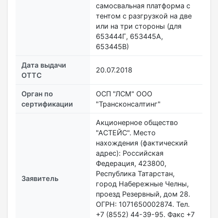
самосвальная платформа с
тентом с разгрузкой на две
или на три стороны (для
653444Г, 653445А,
653445В)
Дата выдачи
20.07.2018
ОТТС
Орган по
ОСП "ЛСМ" ООО
сертификации
"Трансконсалтинг"
Акционерное общество
"АСТЕЙС". Место
нахождения (фактический
адрес): Российская
Федерация, 423800,
Республика Татарстан,
Заявитель
город Набережные Челны,
проезд Резервный, дом 28.
ОГРН: 1071650002874. Тел.
+7 (8552) 44-39-95. Факс +7