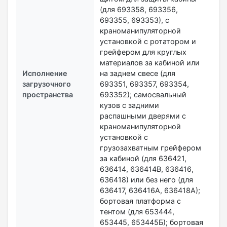
(для 693358, 693356,
693355, 693353), с
краноманипуляторной
установкой с ротатором и
грейфером для круглых
материалов за кабиной или
Исполнение
на заднем свесе (для
загрузочного
693351, 693357, 693354,
пространства
693352); самосвальный
кузов с задними
распашными дверями с
краноманипуляторной
установкой с
грузозахватным грейфером
за кабиной (для 636421,
636414, 636414В, 636416,
636418) или без него (для
636417, 636416А, 636418А);
бортовая платформа с
тентом (для 653444,
653445, 653445Б); бортовая