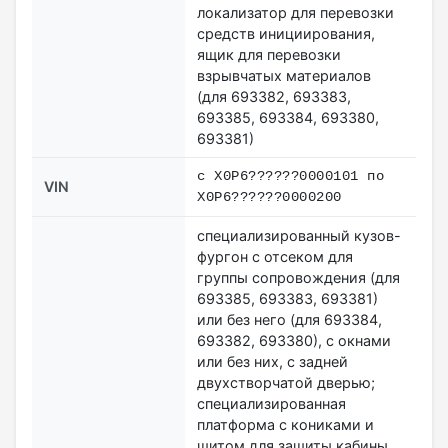
локализатор для перевозки
средств инициирования,
ящик для перевозки
взрывчатых материалов
(для 693382, 693383,
693385, 693384, 693380,
693381)
с X0P6??????0000101 по
VIN
X0P6??????0000200
специализированный кузов-
фургон с отсеком для
группы сопровождения (для
693385, 693383, 693381)
или без него (для 693384,
693382, 693380), с окнами
или без них, с задней
двухстворчатой дверью;
специализированная
платформа с кониками и
щитом для защиты кабины