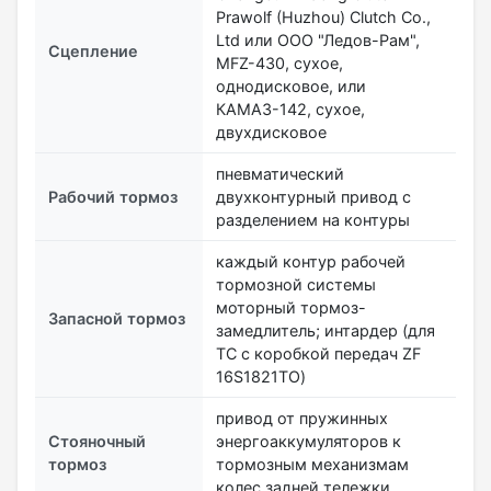
Prawolf (Huzhou) Clutch Co.,
Ltd или ООО "Ледов-Рам",
Сцепление
MFZ-430, сухое,
однодисковое, или
КАМАЗ-142, сухое,
двухдисковое
пневматический
Рабочий тормоз
двухконтурный привод с
разделением на контуры
каждый контур рабочей
тормозной системы
моторный тормоз-
Запасной тормоз
замедлитель; интардер (для
ТС с коробкой передач ZF
16S1821TO)
привод от пружинных
Стояночный
энергоаккумуляторов к
тормоз
тормозным механизмам
колес задней тележки