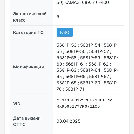
50; КАМАЗ, 689.510-400
Экологический
5
класс
Категория ТС
N3G
5681P-53 ; 5681P-54 ; 5681P-
55 ; 5681P-56 ; 5681P-57 ;
5681P-58 ; 5681P-59 ; 5681P-
60 ; 5681P-61 ; 5681P-62 ;
Модификации
5681P-63 ; 5681P-64 ; 5681P-
65 ; 5681P-66 ; 5681P-67 ;
5681P-68 ; 5681P-69 ; 5681P-
70 ; 5681P-71
с MX95681???P071001 по
VIN
MX95681???P071100
Дата выдачи
03.04.2025
ОТТС