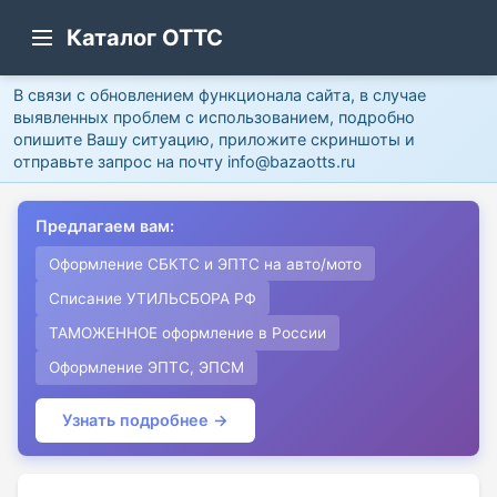
Каталог ОТТС
В связи с обновлением функционала сайта, в случае
выявленных проблем с использованием, подробно
опишите Вашу ситуацию, приложите скриншоты и
отправьте запрос на почту info@bazaotts.ru
Предлагаем вам:
Оформление СБКТС и ЭПТС на авто/мото
Списание УТИЛЬСБОРА РФ
ТАМОЖЕННОЕ оформление в России
Оформление ЭПТС, ЭПСМ
Узнать подробнее →