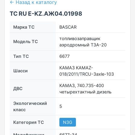
← Назад к каталогу
ТС RU Е-KZ.АЖ04.01998
Марка ТС
BASCAR
топливозаправщик
Модель ТС
аэродромный ТЗА-20
Тип ТС
6677
КАМАЗ KAMAZ-
Шасси
018/2011/TRСU-3axle-103
КАМАЗ, 740.735-400
ДВС
четырехтактный дизель
Экологический
5
класс
Категория ТС
N3G
Модификации
6677-34