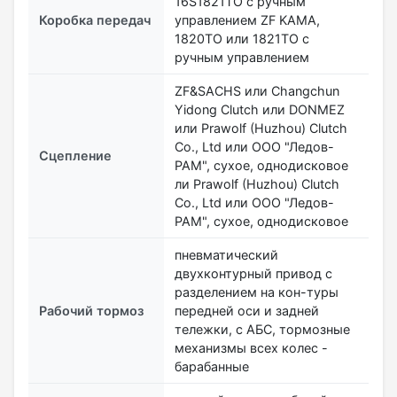
16S1821ТО с ручным
Коробка передач
управлением ZF KAMA,
1820ТО или 1821ТО с
ручным управлением
ZF&SACHS или Changchun
Yidong Clutch или DONMEZ
или Prawolf (Huzhou) Clutch
Co., Ltd или ООО "Ледов-
Сцепление
РАМ", сухое, однодисковое
ли Prawolf (Huzhou) Clutch
Co., Ltd или ООО "Ледов-
РАМ", сухое, однодисковое
пневматический
двухконтурный привод с
разделением на кон-туры
Рабочий тормоз
передней оси и задней
тележки, с АБС, тормозные
механизмы всех колес -
барабанные