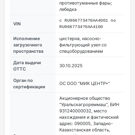
противотуманные фары;
лебедка
с RU9667734?0AA4001 по
VIN
RU9667734?0AA4100
Исполнение
цистерна, насосно-
загрузочного
фильтрующий узел со
пространства
спецоборудованием
Дата выдачи
30.10.2025
ОТТС
Орган по
ОС ООО "МИК ЦЕНТР+"
сертификации
Акционерное общество
"Уральскагрореммаш", БИН
931240000032, место
нахождения и фактический
адрес: 090005, Западно-
Казахстанская область,