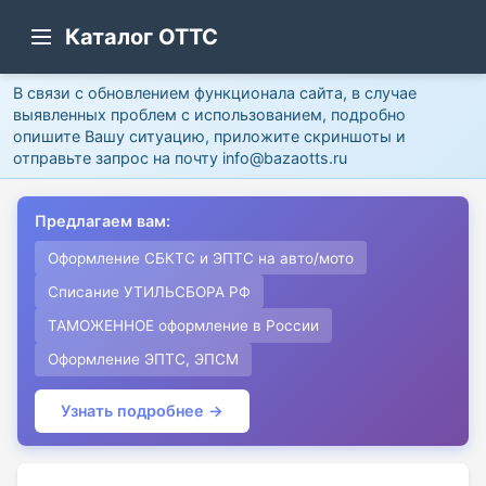
Каталог ОТТС
В связи с обновлением функционала сайта, в случае
выявленных проблем с использованием, подробно
опишите Вашу ситуацию, приложите скриншоты и
отправьте запрос на почту info@bazaotts.ru
Предлагаем вам:
Оформление СБКТС и ЭПТС на авто/мото
Списание УТИЛЬСБОРА РФ
ТАМОЖЕННОЕ оформление в России
Оформление ЭПТС, ЭПСМ
Узнать подробнее →