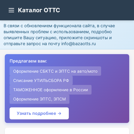
Каталог ОТТС
В связи с обновлением функционала сайта, в случае
выявленных проблем с использованием, подробно
опишите Вашу ситуацию, приложите скриншоты и
отправьте запрос на почту info@bazaotts.ru
Предлагаем вам:
Оформление СБКТС и ЭПТС на авто/мото
Списание УТИЛЬСБОРА РФ
ТАМОЖЕННОЕ оформление в России
Оформление ЭПТС, ЭПСМ
Узнать подробнее →