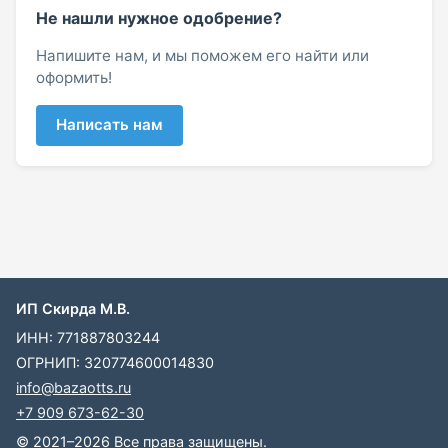
Не нашли нужное одобрение?
Напишите нам, и мы поможем его найти или
оформить!
Написать нам
ИП Скирда М.В.
ИНН: 771887803244
ОГРНИП: 320774600014830
info@bazaotts.ru
+7 909 673-62-30
© 2021–2026 Все права защищены.