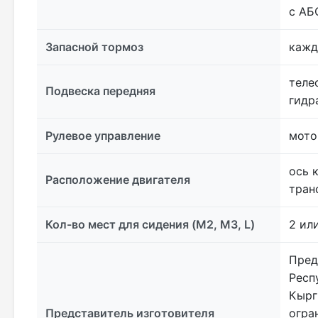
с АБ
Запасной тормоз
кажд
теле
Подвеска передняя
гидр
Рулевое управление
мото
ось 
Расположение двигателя
тран
Кол-во мест для сидения (M2, M3, L)
2 ил
Пред
Респ
Кырг
Представитель изготовителя
огра