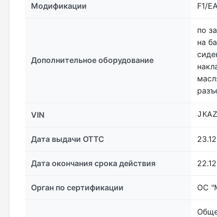
Модификации
F1/E
по з
на б
сиде
Дополнительное оборудование
накл
масл
разъ
VIN
JKA
Дата выдачи ОТТС
23.12
Дата окончания срока действия
22.1
Орган по сертификации
ОС "
Обще