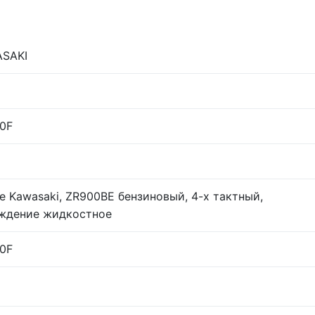
SAKI
0F
зе Kawasaki, ZR900BE бензиновый, 4-х тактный,
ждение жидкостное
0F