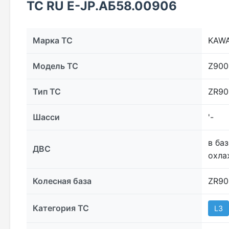
ТС RU Е-JP.АБ58.00906
Марка ТС
KAWA
Модель ТС
Z900
Тип ТС
ZR90
Шасси
'-
в ба
ДВС
охла
Колесная база
ZR90
Категория ТС
L3