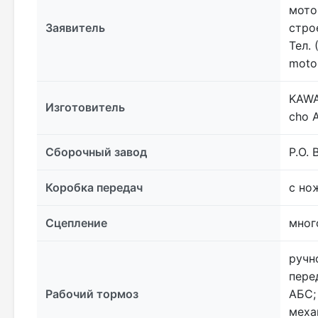
мото
Заявитель
стро
Тел. 
motor
KAWAS
Изготовитель
cho 
Сборочный завод
P.O. 
Коробка передач
с но
Сцепление
мног
ручн
пере
Рабочий тормоз
АБС;
меха