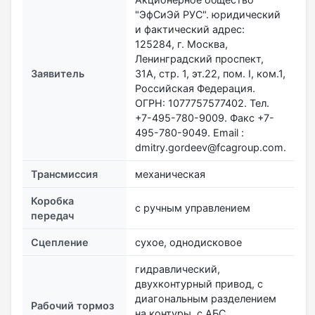
"ЭфСиЭй РУС". юридический
и фактический адрес:
125284, г. Москва,
Ленинградский проспект,
Заявитель
31А, стр. 1, эт.22, пом. I, ком.1,
Российская Федерация.
ОГРН: 1077757577402. Тел.
+7-495-780-9009. Факс +7-
495-780-9049. Email :
dmitry.gordeev@fcagroup.com.
Трансмиссия
механическая
Коробка
с ручным управлением
передач
Сцепление
сухое, однодисковое
гидравлический,
двухконтурный привод, с
диагональным разделением
Рабочий тормоз
на контуры, с АБС,