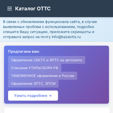
Каталог ОТТС
В связи с обновлением функционала сайта, в случае
выявленных проблем с использованием, подробно
опишите Вашу ситуацию, приложите скриншоты и
отправьте запрос на почту info@bazaotts.ru
Предлагаем вам:
Оформление СБКТС и ЭПТС на авто/мото
Списание УТИЛЬСБОРА РФ
ТАМОЖЕННОЕ оформление в России
Оформление ЭПТС, ЭПСМ
Узнать подробнее →