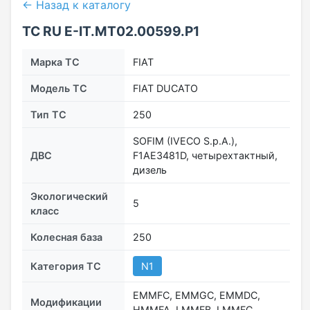
← Назад к каталогу
ТС RU Е-IT.МТ02.00599.Р1
Марка ТС
FIAT
Модель ТС
FIAT DUCATO
Тип ТС
250
SOFIM (IVECO S.p.A.),
ДВС
F1AE3481D, четырехтактный,
дизель
Экологический
5
класс
Колесная база
250
Категория ТС
N1
EMMFC, EMMGC, EMMDC,
Модификации
HMMFA, LMMFB, LMMFC