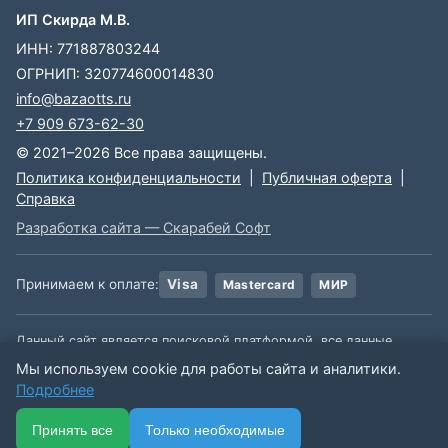
ИП Скирда М.В.
ИНН: 771887803244
ОГРНИП: 320774600014830
info@bazaotts.ru
+7 909 673-62-30
© 2021–2026 Все права защищены.
Политика конфиденциальности
|
Публичная оферта
|
Справка
Разработка сайта — Скарабей Софт
Принимаем к оплате:
Visa
Mastercard
МИР
Данный сайт является поисковой платформой, все данные,
размещенные на сайте, взяты из открытых источников. Мы не
Мы используем cookie для работы сайта и аналитики.
несем ответственности за содержимое данной информации.
Подробнее
🏠
📋
📅
🔐
⋯
Принять все
Только необходимые