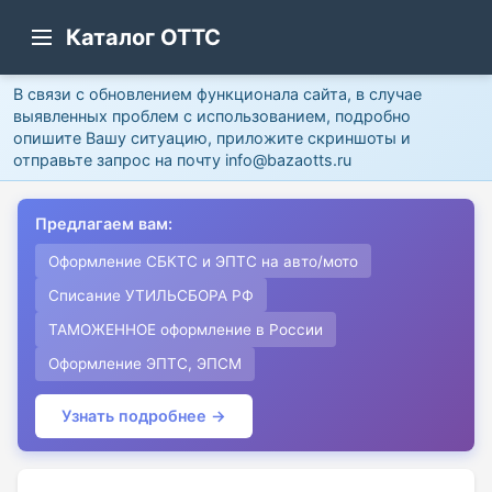
Каталог ОТТС
В связи с обновлением функционала сайта, в случае
выявленных проблем с использованием, подробно
опишите Вашу ситуацию, приложите скриншоты и
отправьте запрос на почту info@bazaotts.ru
Предлагаем вам:
Оформление СБКТС и ЭПТС на авто/мото
Списание УТИЛЬСБОРА РФ
ТАМОЖЕННОЕ оформление в России
Оформление ЭПТС, ЭПСМ
Узнать подробнее →