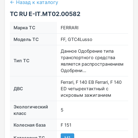
← Назад к каталогу
ТС RU Е-IT.МТ02.00582
Марка ТС
FERRARI
Модель ТС
FF, GTC4Lusso
Данное Одобрение типа
транспортного средства
Тип ТС
является распространением
Одобрени…
Ferrari, F 140 EB Ferrari, F 140
ДВС
ED четырехтактный с
искровым зажиганием
Экологический
5
класс
Колесная база
F 151
Категория ТС
M1