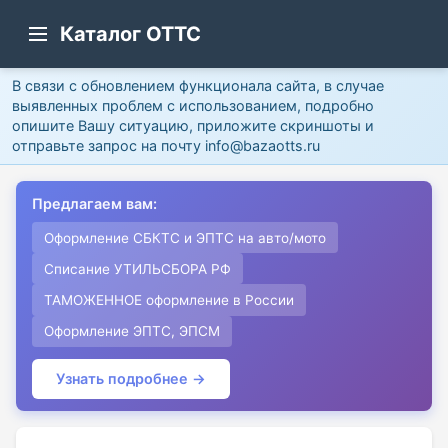
Каталог ОТТС
В связи с обновлением функционала сайта, в случае
выявленных проблем с использованием, подробно
опишите Вашу ситуацию, приложите скриншоты и
отправьте запрос на почту info@bazaotts.ru
Предлагаем вам:
Оформление СБКТС и ЭПТС на авто/мото
Списание УТИЛЬСБОРА РФ
ТАМОЖЕННОЕ оформление в России
Оформление ЭПТС, ЭПСМ
Узнать подробнее →