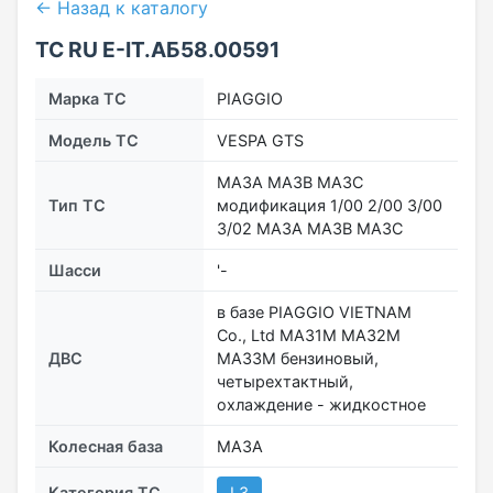
← Назад к каталогу
ТС RU Е-IT.АБ58.00591
Марка ТС
PIAGGIO
Модель ТС
VESPA GTS
MA3A MA3B MA3С
Тип ТС
модификация 1/00 2/00 3/00
3/02 MA3A MA3B MA3С
Шасси
'-
в базе PIAGGIO VIETNAM
Co., Ltd MA31M MA32M
ДВС
MA33M бензиновый,
четырехтактный,
охлаждение - жидкостное
Колесная база
MA3A
Категория ТС
L3