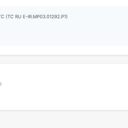
С (ТС RU Е-IR.МР03.01292.Р1)
!