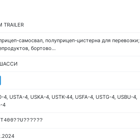
 TRAILER
прицеп-самосвал, полуприцеп-цистерна для перевозки;
епродуктов, бортово…
 ШАССИ
-4, USTA-4, USKA-4, USTK-44, USFA-4, USTG-4, USBU-4,
-4
UT400??U??????
2.2024