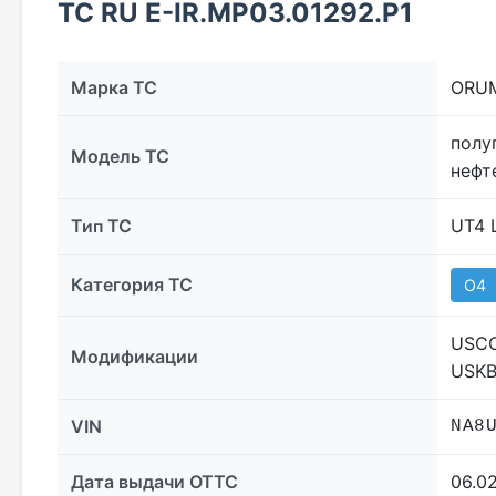
ТС RU Е-IR.МР03.01292.Р1
Марка ТС
ORUM
полу
Модель ТС
нефт
Тип ТС
UT4
Категория ТС
O4
USCO
Модификации
USKB
VIN
NA8
Дата выдачи ОТТС
06.0