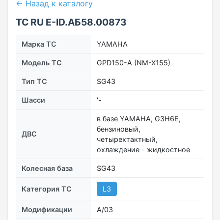
← Назад к каталогу
ТС RU Е-ID.АБ58.00873
Марка ТС
YAMAHA
Модель ТС
GPD150-A (NM-X155)
Тип ТС
SG43
Шасси
'-
в базе YAMAHA, G3H6E,
бензиновый,
ДВС
четырехтактный,
охлаждение - жидкостное
Колесная база
SG43
Категория ТС
L3
Модификации
A/03