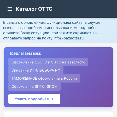
Каталог ОТТС
В связи с обновлением функционала сайта, в случае
выявленных проблем с использованием, подробно
опишите Вашу ситуацию, приложите скриншоты и
отправьте запрос на почту info@bazaotts.ru
Предлагаем вам:
Оформление СБКТС и ЭПТС на авто/мото
Списание УТИЛЬСБОРА РФ
ТАМОЖЕННОЕ оформление в России
Оформление ЭПТС, ЭПСМ
Узнать подробнее →