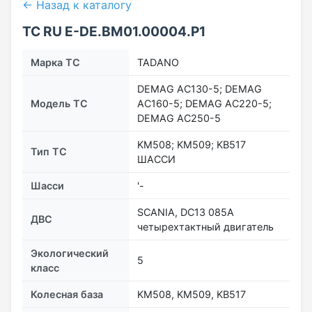
← Назад к каталогу
ТС RU Е-DE.ВМ01.00004.Р1
Марка ТС
TADANO
DEMAG AC130-5; DEMAG
Модель ТС
AC160-5; DEMAG AC220-5;
DEMAG AC250-5
KM508; KM509; KB517
Тип ТС
ШАССИ
Шасси
'-
SCANIA, DC13 085A
ДВС
четырехтактный двигатель
Экологический
5
класс
Колесная база
KM508, KM509, KB517