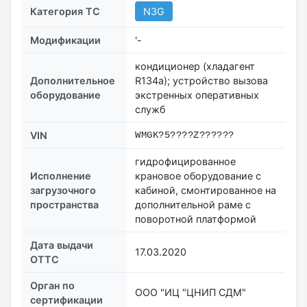
Категория ТС
N3G
Модификации
'-
кондиционер (хладагент
Дополнительное
R134a); устройство вызова
оборудование
экстренных оперативных
служб
VIN
WMGK?5????Z??????
гидрофицированное
Исполнение
крановое оборудование с
загрузочного
кабиной, смонтированное на
пространства
дополнительной раме с
поворотной платформой
Дата выдачи
17.03.2020
ОТТС
Орган по
ООО "ИЦ "ЦНИП СДМ"
сертификации