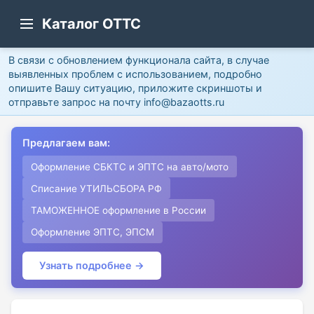
Каталог ОТТС
В связи с обновлением функционала сайта, в случае
выявленных проблем с использованием, подробно
опишите Вашу ситуацию, приложите скриншоты и
отправьте запрос на почту info@bazaotts.ru
Предлагаем вам:
Оформление СБКТС и ЭПТС на авто/мото
Списание УТИЛЬСБОРА РФ
ТАМОЖЕННОЕ оформление в России
Оформление ЭПТС, ЭПСМ
Узнать подробнее →