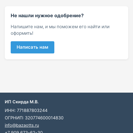
Не нашли нужное одобрение?
Напишите нам, и мы поможем его найти или
оформить!
Написать нам
ИП Скирда М.В.
ИНН: 771887803244
ОГРНИП: 320774600014830
info@bazaotts.ru
+7 909 673-62-30