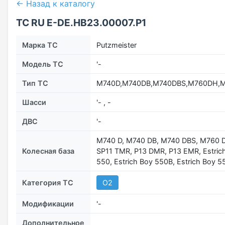
← Назад к каталогу
ТС RU Е-DE.НВ23.00007.Р1
Марка ТС
Putzmeister
Модель ТС
'-
Тип ТС
M740D,M740DB,M740DBS,M760DH,M
Шасси
'- , -
ДВС
'-
M740 D, M740 DB, M740 DBS, M760 D
Колесная база
SP11 TMR, P13 DMR, P13 EMR, Estrich
550, Estrich Boy 550B, Estrich Boy 
Категория ТС
О2
Модификации
'-
Дополнительное