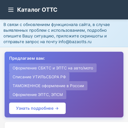
Каталог ОТТС
В связи с обновлением функционала сайта, в случае
выявленных проблем с использованием, подробно
опишите Вашу ситуацию, приложите скриншоты и
отправьте запрос на почту info@bazaotts.ru
Предлагаем вам:
Оформление СБКТС и ЭПТС на авто/мото
Списание УТИЛЬСБОРА РФ
ТАМОЖЕННОЕ оформление в России
Оформление ЭПТС, ЭПСМ
Узнать подробнее →