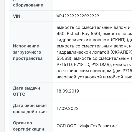
'-
оборудование
VIN
WPU???????20?????
емкость со смесительным валом и н
450, Estrich Boy 550); емкость со
гидравлическим ковшом (СКИП) (для 
Исполнение
емкость со смесительным валом, 
загрузочного
гидравлической лопатой (СКРАПЕР) 
пространства
550ВS); емкость со смесительным 
P715TD, P718TD, P13 DMR); емкост
электрическим приводом (для P715
насосной установкой и мойкой выс
Дата выдачи
18.09.2019
ОТТС
Дата окончания
17.09.2022
срока действия
Орган по
ОСП ООО "ИнфоТехРазвитие"
сертификации