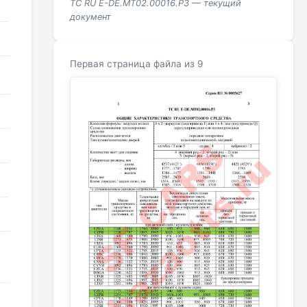
ТС RU Е-DE.МТ02.00016.Р3 — текущий
документ
Первая страница файла из 9