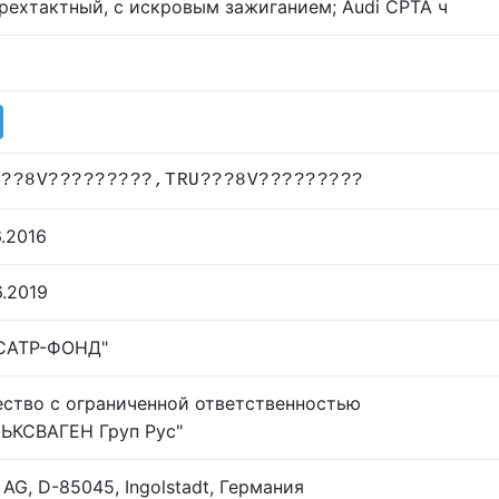
рехтактный, с искровым зажиганием; Audi CPTA ч
???8V?????????,TRU???8V?????????
6.2016
6.2019
САТР-ФОНД"
ство с ограниченной ответственностью
ЬКСВАГЕН Груп Рус"
 AG, D-85045, Ingolstadt, Германия