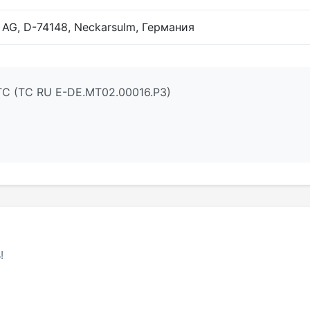
 AG, D-74148, Neckarsulm, Германия
ТС (ТС RU Е-DE.МТ02.00016.Р3)
!