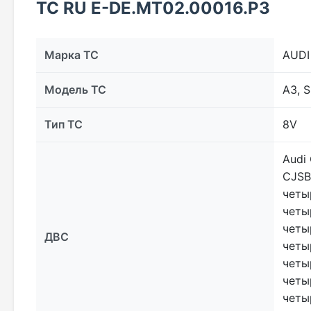
ТС RU Е-DE.МТ02.00016.Р3
Марка ТС
AUDI
Модель ТС
A3, S
Тип ТС
8V
Audi
CJSB
четы
четы
четы
ДВС
четы
четы
четы
четы