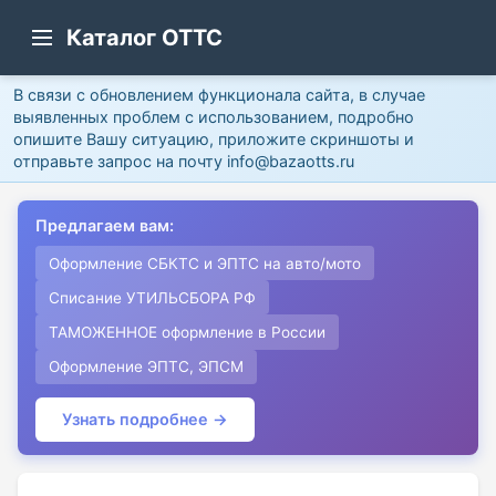
Каталог ОТТС
В связи с обновлением функционала сайта, в случае
выявленных проблем с использованием, подробно
опишите Вашу ситуацию, приложите скриншоты и
отправьте запрос на почту info@bazaotts.ru
Предлагаем вам:
Оформление СБКТС и ЭПТС на авто/мото
Списание УТИЛЬСБОРА РФ
ТАМОЖЕННОЕ оформление в России
Оформление ЭПТС, ЭПСМ
Узнать подробнее →