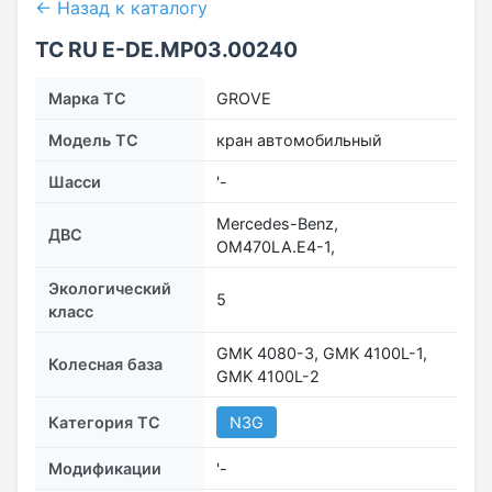
← Назад к каталогу
ТС RU Е-DE.МР03.00240
Марка ТС
GROVE
Модель ТС
кран автомобильный
Шасси
'-
Mercedes-Benz,
ДВС
OM470LA.E4-1,
Экологический
5
класс
GMK 4080-3, GMK 4100L-1,
Колесная база
GMK 4100L-2
Категория ТС
N3G
Модификации
'-