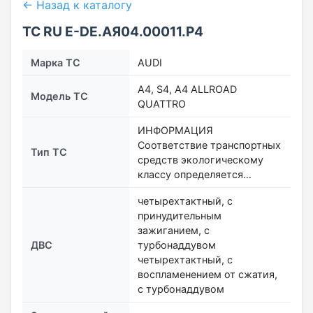
← Назад к каталогу
ТС RU Е-DE.АЯ04.00011.Р4
Марка ТС
AUDI
A4, S4, A4 ALLROAD
Модель ТС
QUATTRO
ИНФОРМАЦИЯ
Соответствие транспортных
Тип ТС
средств экологическому
классу определяется…
четырехтактный, с
принудительным
зажиганием, с
ДВС
турбонаддувом
четырехтактный, с
воспламенением от сжатия,
с турбонаддувом