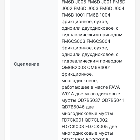
FM6D J005 FM6D J001 FM6D
J002 FM6D J003 FM6D J004
FM6B 1001 FM6B 1004
фрикционное, сухое,
одноили двухдисковое, с
гидравлическим приводом
FM6CS003 FM6CS004
фрикционное, сухое,
одноили двухдисковое, с
гидравлическим приводом
Сцепление
QM6B2003 QM6B4001
фрикционное,
многодисковое,
работающее в масле FAVA
W01A две многодисковые
муфты QD7B5037 QD7B5041
QD7B5046 две
многодисковые муфты
FD7CK001 QD7CL002
FD7CK003 FD7CK005 две
многодисковые муфты
QD7CJ004 FD7CK006