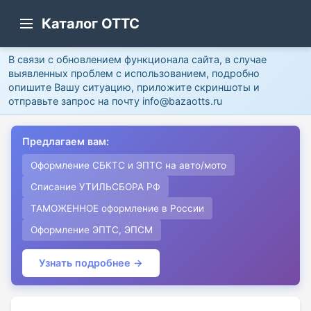
Каталог ОТТС
В связи с обновлением функционала сайта, в случае
выявленных проблем с использованием, подробно
опишите Вашу ситуацию, приложите скриншоты и
отправьте запрос на почту info@bazaotts.ru
Предлагаем вам:
Оформление СБКТС и ЭПТС на авто/мото
Списание УТИЛЬСБОРА РФ
ТАМОЖЕННОЕ оформление в России
Оформление ЭПТС, ЭПСМ
Узнать подробнее →