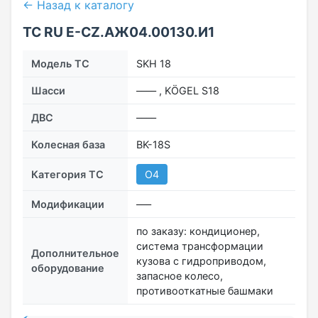
← Назад к каталогу
ТС RU Е-CZ.АЖ04.00130.И1
Модель ТС
SKH 18
Шасси
–––– , KÖGEL S18
ДВС
––––
Колесная база
BK-18S
Категория ТС
O4
Модификации
–––
по заказу: кондиционер,
система трансформации
Дополнительное
кузова с гидроприводом,
оборудование
запасное колесо,
противооткатные башмаки