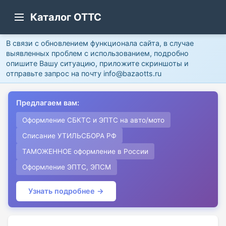
Каталог ОТТС
В связи с обновлением функционала сайта, в случае
выявленных проблем с использованием, подробно
опишите Вашу ситуацию, приложите скриншоты и
отправьте запрос на почту info@bazaotts.ru
Предлагаем вам:
Оформление СБКТС и ЭПТС на авто/мото
Списание УТИЛЬСБОРА РФ
ТАМОЖЕННОЕ оформление в России
Оформление ЭПТС, ЭПСМ
Узнать подробнее →