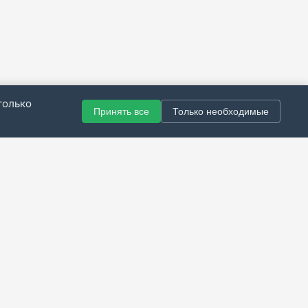
только
Принять все
Только необходимые
© 2021–2026 Все права защищены.
итика конфиденциальности
|
Публичная оферта
|
Справка
Разработка сайта — Скарабей Софт