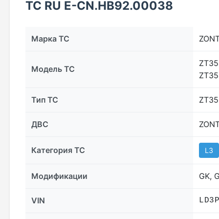
ТС RU Е-CN.НВ92.00038
Марка ТС
ZON
ZT35
Модель ТС
ZT35
Тип ТС
ZT35
ДВС
ZONT
Категория ТС
L3
Модификации
GK, G
VIN
LD3