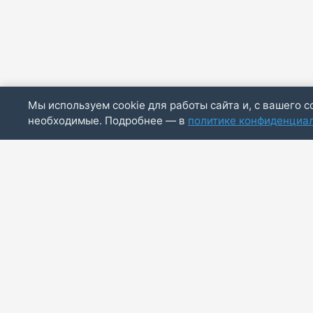
Мы используем cookie для работы сайта и, с вашего с
необходимые. Подробнее — в
политике конфиденциа
ИП Скирда М.В.
ИНН: 771887803244
ОГРНИП: 320774600014830
info@bazaotts.ru
+7 909 673-62-30