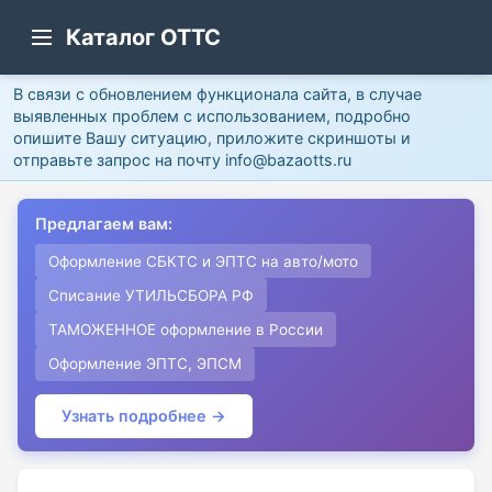
Каталог ОТТС
В связи с обновлением функционала сайта, в случае
выявленных проблем с использованием, подробно
опишите Вашу ситуацию, приложите скриншоты и
отправьте запрос на почту info@bazaotts.ru
Предлагаем вам:
Оформление СБКТС и ЭПТС на авто/мото
Списание УТИЛЬСБОРА РФ
ТАМОЖЕННОЕ оформление в России
Оформление ЭПТС, ЭПСМ
Узнать подробнее →