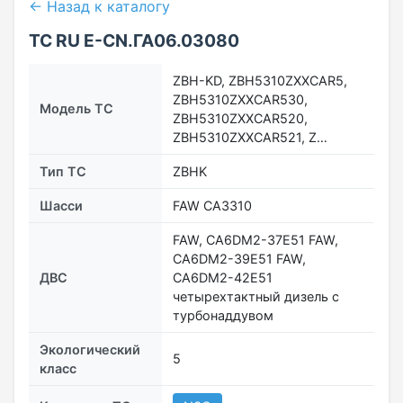
← Назад к каталогу
ТС RU Е-CN.ГА06.03080
ZBH-KD, ZBH5310ZXXCAR5,
ZBH5310ZXXCAR530,
Модель ТС
ZBH5310ZXXCAR520,
ZBH5310ZXXCAR521, Z…
Тип ТС
ZBHK
Шасси
FAW СА3310
FAW, CA6DM2-37E51 FAW,
CA6DM2-39E51 FAW,
ДВС
CA6DM2-42E51
четырехтактный дизель с
турбонаддувом
Экологический
5
класс