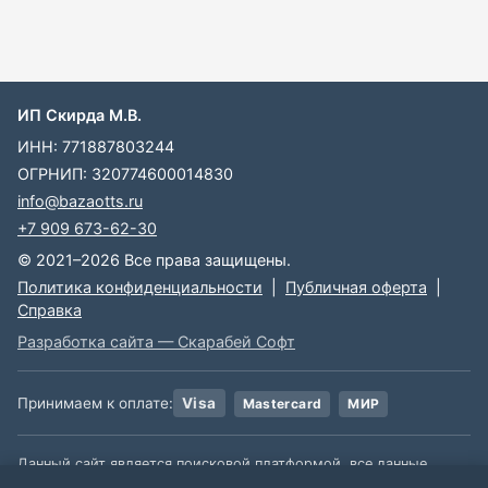
ИП Скирда М.В.
ИНН: 771887803244
ОГРНИП: 320774600014830
info@bazaotts.ru
+7 909 673-62-30
© 2021–2026 Все права защищены.
Политика конфиденциальности
|
Публичная оферта
|
Справка
Разработка сайта — Скарабей Софт
Принимаем к оплате:
Visa
Mastercard
МИР
Данный сайт является поисковой платформой, все данные,
размещенные на сайте, взяты из открытых источников. Мы не