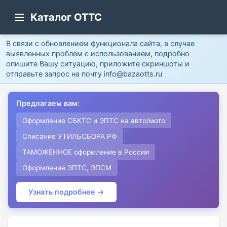
Каталог ОТТС
В связи с обновлением функционала сайта, в случае
выявленных проблем с использованием, подробно
опишите Вашу ситуацию, приложите скриншоты и
отправьте запрос на почту info@bazaotts.ru
Предлагаем вам:
Оформление СБКТС и ЭПТС на авто/мото
Списание УТИЛЬСБОРА РФ
ТАМОЖЕННОЕ оформление в России
Оформление ЭПТС, ЭПСМ
Узнать подробнее →