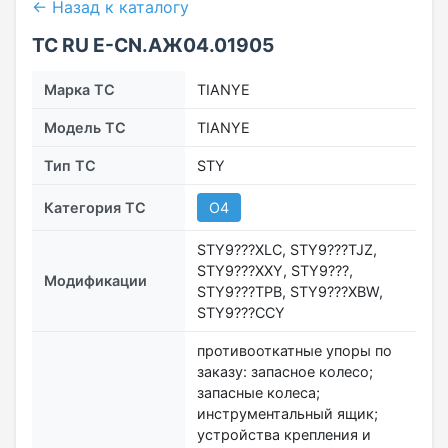
← Назад к каталогу
ТС RU Е-CN.АЖ04.01905
Марка ТС
TIANYE
Модель ТС
TIANYE
Тип ТС
STY
Категория ТС
O4
STY9???XLC, STY9???TJZ,
STY9???XXY, STY9???,
Модификации
STY9???TPB, STY9???XBW,
STY9???CCY
противооткатные упоры по
заказу: запасное колесо;
запасные колеса;
инструментальный ящик;
устройства крепления и