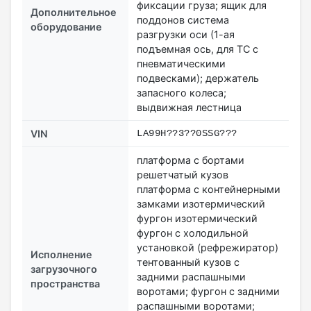
фиксации груза; ящик для
Дополнительное
поддонов система
оборудование
разгрузки оси (1-ая
подъемная ось, для ТС с
пневматическими
подвесками); держатель
запасного колеса;
выдвижная лестница
VIN
LA99H??3??0SSG???
платформа с бортами
решетчатый кузов
платформа с контейнерными
замками изотермический
фургон изотермический
фургон с холодильной
установкой (рефрежиратор)
Исполнение
тентованный кузов с
загрузочного
задними распашными
пространства
воротами; фургон с задними
распашными воротами;