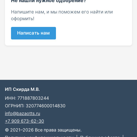
Не нашли нужное одобрение?
Напишите нам, и мы поможем его найти или
оформить!
Написать нам
ИП Скирда М.В.
ИНН: 771887803244
ОГРНИП: 320774600014830
info@bazaotts.ru
+7 909 673-62-30
© 2021–2026 Все права защищены.