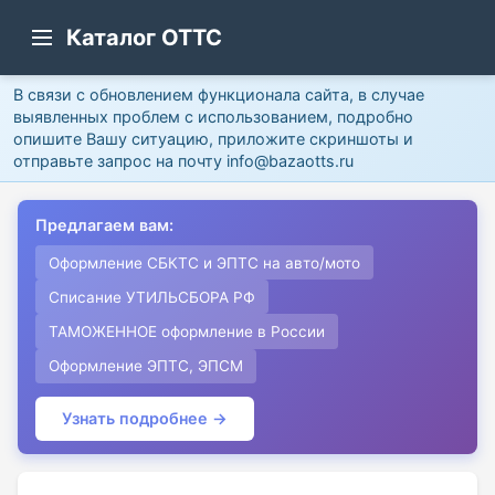
Каталог ОТТС
В связи с обновлением функционала сайта, в случае
выявленных проблем с использованием, подробно
опишите Вашу ситуацию, приложите скриншоты и
отправьте запрос на почту info@bazaotts.ru
Предлагаем вам:
Оформление СБКТС и ЭПТС на авто/мото
Списание УТИЛЬСБОРА РФ
ТАМОЖЕННОЕ оформление в России
Оформление ЭПТС, ЭПСМ
Узнать подробнее →