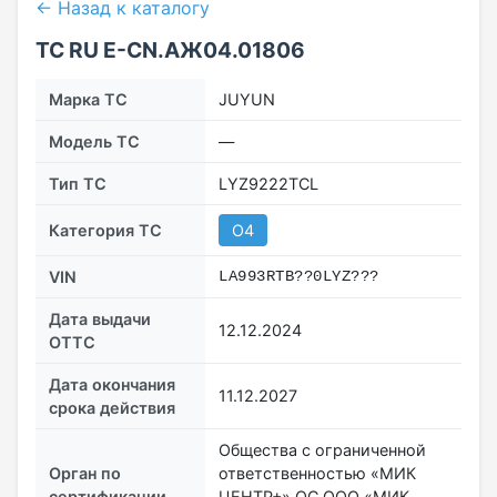
← Назад к каталогу
ТС RU Е-CN.АЖ04.01806
Марка ТС
JUYUN
Модель ТС
—
Тип ТС
LYZ9222TCL
Категория ТС
O4
VIN
LA993RTB??0LYZ???
Дата выдачи
12.12.2024
ОТТС
Дата окончания
11.12.2027
срока действия
Общества с ограниченной
Орган по
ответственностью «МИК
сертификации
ЦЕНТР+» ОС ООО «МИК