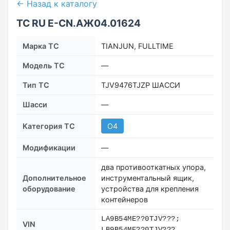
← Назад к каталогу
ТС RU Е-CN.АЖ04.01624
Марка ТС
TIANJUN, FULLTIME
Модель ТС
—
Тип ТС
TJV9476TJZP ШАССИ
Шасси
—
Категория ТС
O4
Модификации
—
два противооткатных упора,
Дополнительное
инструментальный ящик,
оборудование
устройства для крепления
контейнеров
LA9B54ME??0TJV???;
VIN
LB9B54ME??0TJV???