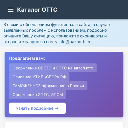
Каталог ОТТС
В связи с обновлением функционала сайта, в случае
выявленных проблем с использованием, подробно
опишите Вашу ситуацию, приложите скриншоты и
отправьте запрос на почту info@bazaotts.ru
Предлагаем вам:
Оформление СБКТС и ЭПТС на авто/мото
Списание УТИЛЬСБОРА РФ
ТАМОЖЕННОЕ оформление в России
Оформление ЭПТС, ЭПСМ
Узнать подробнее →