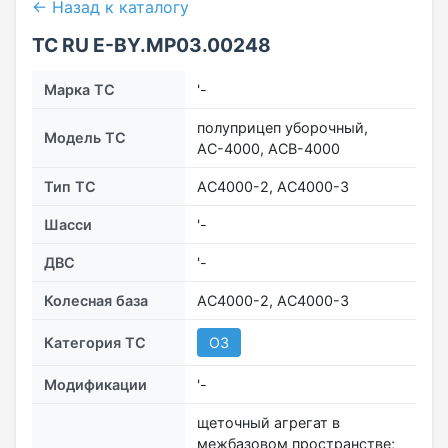
← Назад к каталогу
ТС RU Е-BY.МР03.00248
Марка ТС
'-
полуприцеп уборочный,
Модель ТС
АС-4000, АСВ-4000
Тип ТС
АС4000-2, АС4000-3
Шасси
'-
ДВС
'-
Колесная база
АС4000-2, АС4000-3
Категория ТС
O3
Модификации
'-
щеточный агрегат в
межбазовом пространстве;