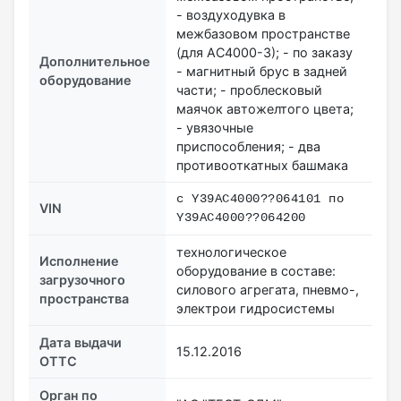
- воздуходувка в
межбазовом пространстве
(для АС4000-3); - по заказу
Дополнительное
- магнитный брус в задней
оборудование
части; - проблесковый
маячок автожелтого цвета;
- увязочные
приспособления; - два
противооткатных башмака
с Y39AC4000??064101 по
VIN
Y39AC4000??064200
технологическое
Исполнение
оборудование в составе:
загрузочного
силового агрегата, пневмо-,
пространства
электрои гидросистемы
Дата выдачи
15.12.2016
ОТТС
Орган по