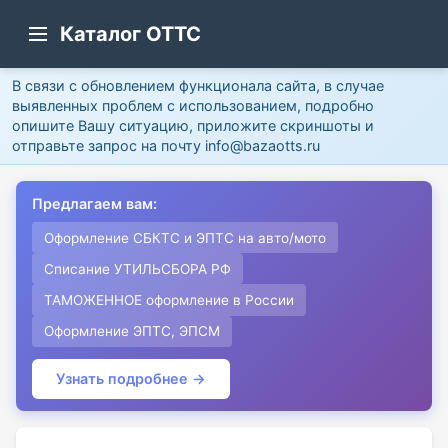
Каталог ОТТС
В связи с обновлением функционала сайта, в случае
выявленных проблем с использованием, подробно
опишите Вашу ситуацию, приложите скриншоты и
отправьте запрос на почту info@bazaotts.ru
Предлагаем вам:
Оформление СБКТС и ЭПТС на авто/мото
Списание УТИЛЬСБОРА РФ
ТАМОЖЕННОЕ оформление в России
Оформление ЭПТС, ЭПСМ
Узнать подробнее →