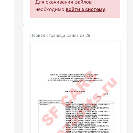
Для скачивания файлов
необходимо
войти в систему
.
Первая страница файла из 29
,