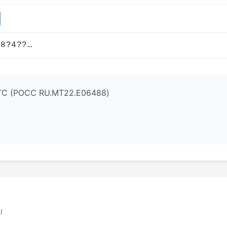
28?4??…
ТТС (РОСС RU.МТ22.E06488)
!