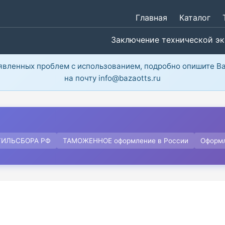
Главная
Каталог
Заключение технической э
ыявленных проблем с использованием, подробно опишите В
на почту info@bazaotts.ru
ТИЛЬСБОРА РФ
ТАМОЖЕННОЕ оформление в России
Оформ