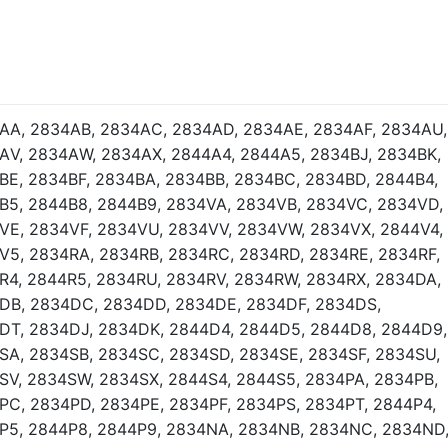
АA, 2834АB, 2834АC, 2834АD, 2834АE, 2834АF, 2834АU,
АV, 2834АW, 2834АX, 2844A4, 2844A5, 2834BJ, 2834BK,
BE, 2834BF, 2834ВA, 2834ВB, 2834ВC, 2834ВD, 2844B4,
B5, 2844B8, 2844B9, 2834VA, 2834VB, 2834VC, 2834VD,
VE, 2834VF, 2834VU, 2834VV, 2834VW, 2834VX, 2844V4,
V5, 2834RA, 2834RB, 2834RC, 2834RD, 2834RE, 2834RF,
R4, 2844R5, 2834RU, 2834RV, 2834RW, 2834RX, 2834DA,
DB, 2834DC, 2834DD, 2834DE, 2834DF, 2834DS,
DT, 2834DJ, 2834DK, 2844D4, 2844D5, 2844D8, 2844D9,
SA, 2834SB, 2834SC, 2834SD, 2834SE, 2834SF, 2834SU,
SV, 2834SW, 2834SX, 2844S4, 2844S5, 2834PA, 2834PB,
PC, 2834PD, 2834PE, 2834PF, 2834PS, 2834PT, 2844P4,
P5, 2844P8, 2844P9, 2834NA, 2834NB, 2834NC, 2834ND