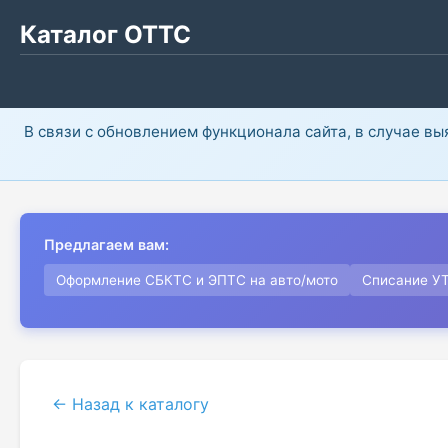
Каталог ОТТС
В связи с обновлением функционала сайта, в случае в
Предлагаем вам:
Оформление СБКТС и ЭПТС на авто/мото
Списание У
← Назад к каталогу