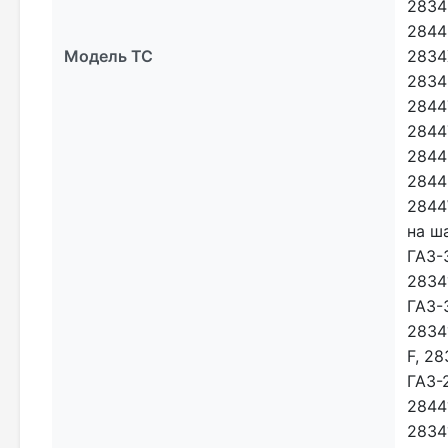
2834
2844
Модель ТС
2834
2834
2844
2844
2844
2844
2844
на ш
ГАЗ-
2834
ГАЗ-
2834
F, 28
ГАЗ-
2844
2834