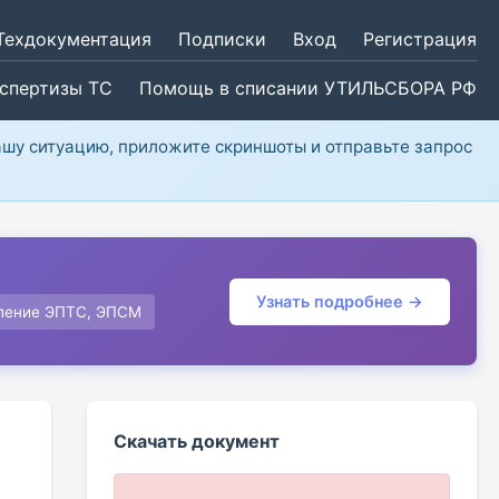
Техдокументация
Подписки
Вход
Регистрация
кспертизы ТС
Помощь в списании УТИЛЬСБОРА РФ
ашу ситуацию, приложите скриншоты и отправьте запрос
Узнать подробнее →
ление ЭПТС, ЭПСМ
Скачать документ