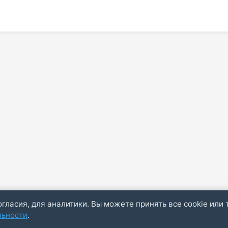
огласия, для аналитики. Вы можете принять все cookie или 
льности
.