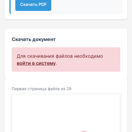
Скачать PDF
Скачать документ
Для скачивания файлов необходимо
войти в систему
.
Первая страница файла из 29