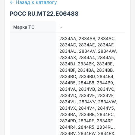
← Назад к каталогу
РОСС RU.МТ22.E06488
Марка ТС
'-
2834АA, 2834АB, 2834АC,
2834АD, 2834АE, 2834АF,
2834АU, 2834АV, 2834АW,
2834АX, 2844A4, 2844A5,
2834BJ, 2834BK, 2834BE,
2834BF, 2834ВA, 2834ВB,
2834ВC, 2834ВD, 2844B4,
2844B5, 2844B8, 2844B9,
2834VA, 2834VB, 2834VC,
2834VD, 2834VE, 2834VF,
2834VU, 2834VV, 2834VW,
2834VX, 2844V4, 2844V5,
2834RA, 2834RB, 2834RC,
2834RD, 2834RE, 2834RF,
2844R4, 2844R5, 2834RU,
2834RV, 2834RW, 2834RX,