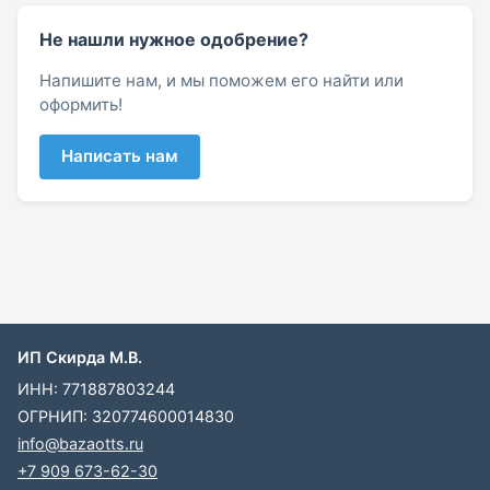
Не нашли нужное одобрение?
Напишите нам, и мы поможем его найти или
оформить!
Написать нам
ИП Скирда М.В.
ИНН: 771887803244
ОГРНИП: 320774600014830
info@bazaotts.ru
+7 909 673-62-30