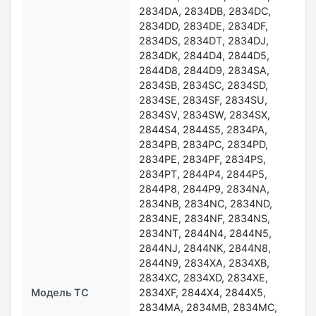
2834DA, 2834DB, 2834DC,
2834DD, 2834DE, 2834DF,
2834DS, 2834DT, 2834DJ,
2834DK, 2844D4, 2844D5,
2844D8, 2844D9, 2834SA,
2834SB, 2834SC, 2834SD,
2834SE, 2834SF, 2834SU,
2834SV, 2834SW, 2834SX,
2844S4, 2844S5, 2834PA,
2834PB, 2834PC, 2834PD,
2834PE, 2834PF, 2834PS,
2834PT, 2844P4, 2844P5,
2844P8, 2844P9, 2834NA,
2834NB, 2834NC, 2834ND,
2834NE, 2834NF, 2834NS,
2834NT, 2844N4, 2844N5,
2844NJ, 2844NK, 2844N8,
2844N9, 2834XA, 2834XB,
2834XC, 2834XD, 2834XE,
Модель ТС
2834XF, 2844X4, 2844X5,
2834MA, 2834MB, 2834MC,