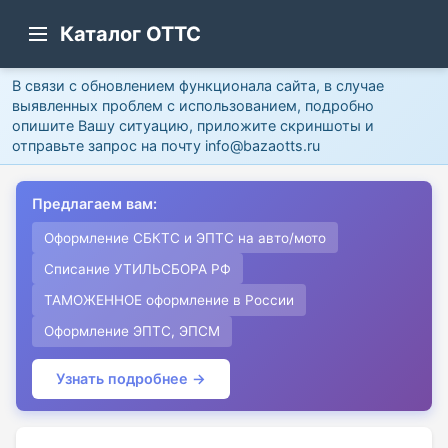
Каталог ОТТС
В связи с обновлением функционала сайта, в случае
выявленных проблем с использованием, подробно
опишите Вашу ситуацию, приложите скриншоты и
отправьте запрос на почту info@bazaotts.ru
Предлагаем вам:
Оформление СБКТС и ЭПТС на авто/мото
Списание УТИЛЬСБОРА РФ
ТАМОЖЕННОЕ оформление в России
Оформление ЭПТС, ЭПСМ
Узнать подробнее →