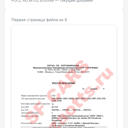
РОСС RU.МТ02.E05599 — текущий документ
Первая страница файла из 9