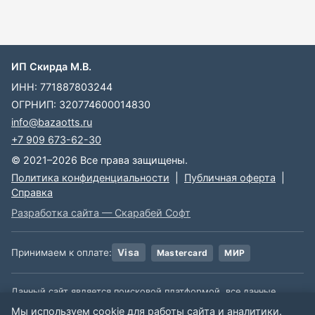
ИП Скирда М.В.
ИНН: 771887803244
ОГРНИП: 320774600014830
info@bazaotts.ru
+7 909 673-62-30
© 2021–2026 Все права защищены.
Политика конфиденциальности
|
Публичная оферта
|
Справка
Разработка сайта — Скарабей Софт
Принимаем к оплате:
Visa
Mastercard
МИР
Данный сайт является поисковой платформой, все данные,
размещенные на сайте, взяты из открытых источников. Мы не
Мы используем cookie для работы сайта и аналитики.