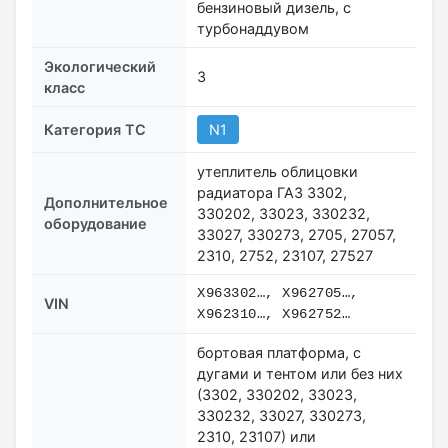
бензиновый дизель, с
турбонаддувом
Экологический
3
класс
Категория ТС
N1
утеплитель облицовки
радиатора ГАЗ 3302,
Дополнительное
330202, 33023, 330232,
оборудование
33027, 330273, 2705, 27057,
2310, 2752, 23107, 27527
X963302…, X962705…,
VIN
X962310…, X962752…
бортовая платформа, с
дугами и тентом или без них
(3302, 330202, 33023,
330232, 33027, 330273,
2310, 23107) или