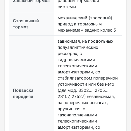
Запасной тормоз
рабочей тормозной
системы
механический (тросовый)
Стояночный
привод к тормозным
тормоз
механизмам задних колес 5
зависимая, на продольных
полуэллиптических
рессорах, с
гидравлическими
телескопическими
амортизаторами, со
стабилизатором поперечной
устойчивости или без него
Подвеска
(для мод. 3302…, 2705…,
передняя
23107, 27527) независимая,
на поперечных рычагах,
пружинная, с
газонаполненными
телескопическими
амортизаторами, со