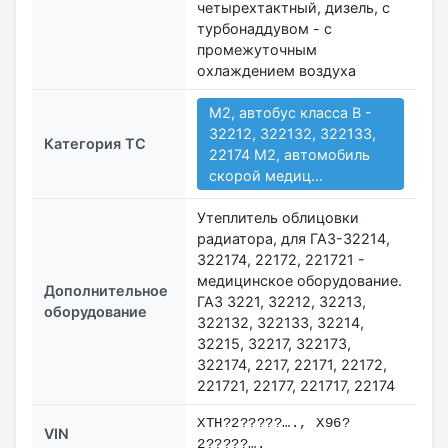
четырехтактный, дизель, с
турбонаддувом - с
промежуточным
охлаждением воздуха
M2, автобус класса В -
32212, 322132, 322133,
Категория ТС
22174 M2, автомобиль
скорой медиц…
Утеплитель облицовки
радиатора, для ГАЗ-32214,
322174, 22172, 221721 -
медицинское оборудование.
Дополнительное
ГАЗ 3221, 32212, 32213,
оборудование
322132, 322133, 32214,
32215, 32217, 322173,
322174, 2217, 22171, 22172,
221721, 22177, 221717, 22174
XTH?2?????…., X96?
VIN
2?????….