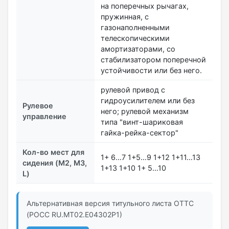
на поперечных рычагах,
пружинная, с
газонаполненными
телескопическими
амортизаторами, со
стабилизатором поперечной
устойчивости или без него.
рулевой привод с
гидроусилителем или без
Рулевое
него; рулевой механизм
управление
типа "винт-шариковая
гайка-рейка-сектор"
Кол-во мест для
1+ 6…7 1+5…9 1+12 1+11…13
сидения (M2, M3,
1+13 1+10 1+ 5…10
L)
Альтернативная версия титульного листа ОТТС
(РОСС RU.МТ02.E04302Р1)