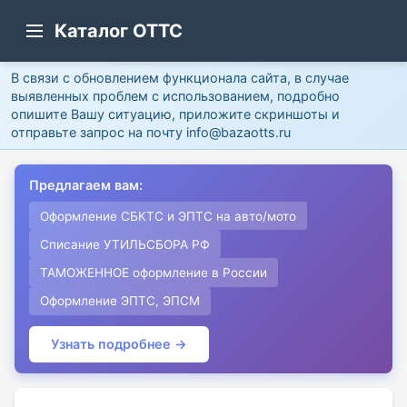
Каталог ОТТС
В связи с обновлением функционала сайта, в случае
выявленных проблем с использованием, подробно
опишите Вашу ситуацию, приложите скриншоты и
отправьте запрос на почту info@bazaotts.ru
Предлагаем вам:
Оформление СБКТС и ЭПТС на авто/мото
Списание УТИЛЬСБОРА РФ
ТАМОЖЕННОЕ оформление в России
Оформление ЭПТС, ЭПСМ
Узнать подробнее →