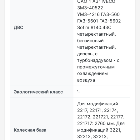
ОАО "ГАЗ" IVECO
ЗМЗ-40522
УМЗ-4216 ГАЗ-560
ГАЗ-5601 ГАЗ-5602
ДВС
Sofim 8140.43C
четырехтактный,
бензиновый
четырехтактный,
дизель, с
турбонаддувом - с
промежуточным
охлаждением
воздуха
Экологический класс
'-
Для модификаций
2217, 22171, 22174,
22172, 221721, 22177,
221717: 2760 мм. Для
Колесная база
модификаций 3221,
32212, 32213,