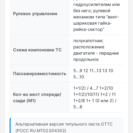
гидроусилителем или
без него; рулевой
Рулевое управление
механизм типа “винт-
шариковая гайка-
рейка-сектор”
полукапотная;
расположение
Схема компоновки ТС
двигателя - переднее
продольное
5…9 12 11…13 13 10
Пассажировместимость
5…10
1+1(2) / 4…7 1+2/10
Кол-во мест спереди/
1+1(2)/10(11) 1+2 / 11
сзади (M1)
1+2/8 1+ 1 (0 или 2) /
5…8
Альтернативная версия титульного листа ОТТС
(РОСС RU.МТ02.E04302)