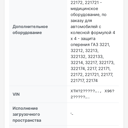
22172, 221721 -
медицинское
оборудование, по
заказу для
Дополнительное
автомобилей с
оборудование
колесной формулой 4
х 4 - защита
оперения ГАЗ 3221,
32212, 32213,
322132, 322133,
32214, 32217, 322173,
322174, 2217, 22171,
22172, 221721, 22177,
221717, 22174
XTH?2?????…., X96?
VIN
2?????….
Исполнение
загрузочного
'-
пространства