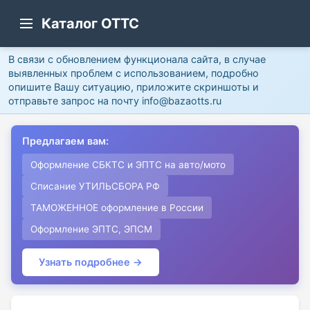
Каталог ОТТС
В связи с обновлением функционала сайта, в случае
выявленных проблем с использованием, подробно
опишите Вашу ситуацию, приложите скриншоты и
отправьте запрос на почту info@bazaotts.ru
Предлагаем вам:
Оформление СБКТС и ЭПТС на авто/мото
Списание УТИЛЬСБОРА РФ
ТАМОЖЕННОЕ оформление в России
Оформление ЭПТС, ЭПСМ
Узнать подробнее →