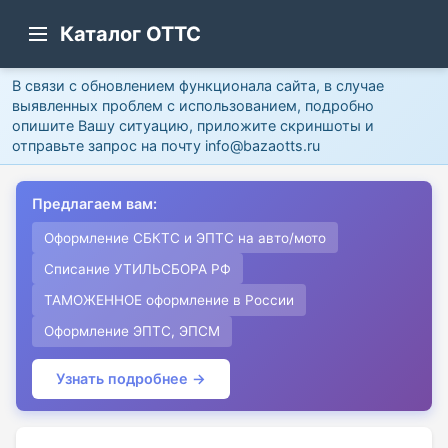
Каталог ОТТС
В связи с обновлением функционала сайта, в случае
выявленных проблем с использованием, подробно
опишите Вашу ситуацию, приложите скриншоты и
отправьте запрос на почту info@bazaotts.ru
Предлагаем вам:
Оформление СБКТС и ЭПТС на авто/мото
Списание УТИЛЬСБОРА РФ
ТАМОЖЕННОЕ оформление в России
Оформление ЭПТС, ЭПСМ
Узнать подробнее →