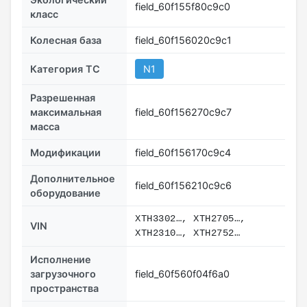
field_60f155f80c9c0
класс
Колесная база
field_60f156020c9c1
Категория ТС
N1
Разрешенная
максимальная
field_60f156270c9c7
масса
Модификации
field_60f156170c9c4
Дополнительное
field_60f156210c9c6
оборудование
XTH3302…, XTH2705…,
VIN
XTH2310…, XTH2752…
Исполнение
загрузочного
field_60f560f04f6a0
пространства