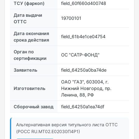
ТСУ (фаркоп)
field_60f660d400748
Дата выдачи
19700101
ОТТС
Дата окончания
field_61b4e1ce04754
срока действия
Орган по
ОС "САТР-ФОНД"
сертификации
Заявитель
field_64250a0ba74de
ОАО "ГАЗ", 603004, г.
Изготовитель
Нижний Новгород, пр.
Ленина, 88, РФ
Сборочный завод
field_64250a1ea74df
Альтернативная версия титульного листа ОТТС
(РОСС RU.МТ02.E02030П4Р1)