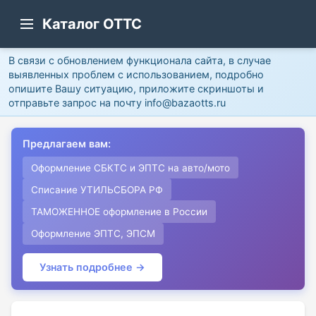
Каталог ОТТС
В связи с обновлением функционала сайта, в случае
выявленных проблем с использованием, подробно
опишите Вашу ситуацию, приложите скриншоты и
отправьте запрос на почту info@bazaotts.ru
Предлагаем вам:
Оформление СБКТС и ЭПТС на авто/мото
Списание УТИЛЬСБОРА РФ
ТАМОЖЕННОЕ оформление в России
Оформление ЭПТС, ЭПСМ
Узнать подробнее →