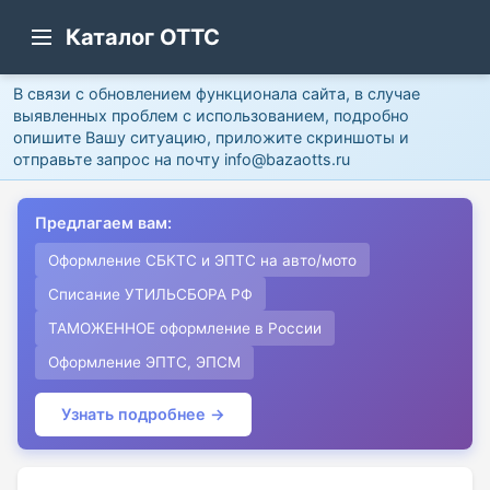
Каталог ОТТС
В связи с обновлением функционала сайта, в случае
выявленных проблем с использованием, подробно
опишите Вашу ситуацию, приложите скриншоты и
отправьте запрос на почту info@bazaotts.ru
Предлагаем вам:
Оформление СБКТС и ЭПТС на авто/мото
Списание УТИЛЬСБОРА РФ
ТАМОЖЕННОЕ оформление в России
Оформление ЭПТС, ЭПСМ
Узнать подробнее →