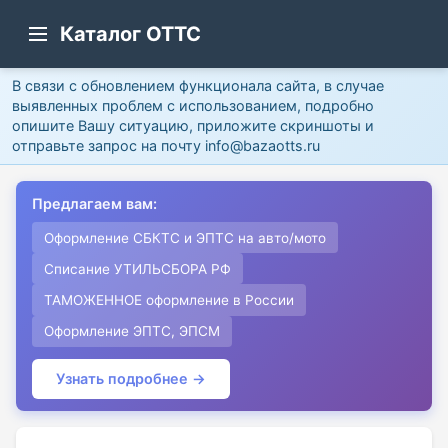
Каталог ОТТС
В связи с обновлением функционала сайта, в случае
выявленных проблем с использованием, подробно
опишите Вашу ситуацию, приложите скриншоты и
отправьте запрос на почту info@bazaotts.ru
Предлагаем вам:
Оформление СБКТС и ЭПТС на авто/мото
Списание УТИЛЬСБОРА РФ
ТАМОЖЕННОЕ оформление в России
Оформление ЭПТС, ЭПСМ
Узнать подробнее →