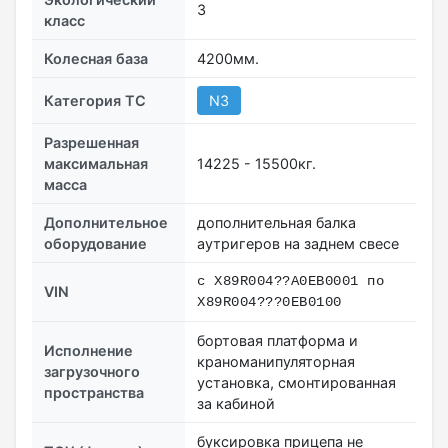
3
класс
Колесная база
4200мм.
Категория ТС
N3
Разрешенная
максимальная
14225 - 15500кг.
масса
Дополнительное
дополнительная балка
оборудование
аутригеров на заднем свесе
с X89R004??А0EВ0001 по
VIN
X89R004???0EВ0100
бортовая платформа и
Исполнение
краноманипуляторная
загрузочного
установка, смонтированная
пространства
за кабиной
буксировка прицепа не