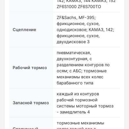
142; КАМАЗ, 144 КАМАЗ, 152
ZF6S1000 ZF6S700ТО
ZF&Sachs, MF-395;
фрикционное, сухое,
Сцепление
однодисковое; КАМАЗ, 142;
фрикционное, сухое,
двухдисковое 3
пневматическая,
двухконтурная, с
разделением контуров по
Рабочий тормоз
осям; с АБС; тормозные
механизмы всех колес
барабанного типа
каждый из контуров
рабочей тормозной
Запасной тормоз
системы моторный тормоз
- замедлитель 4
тормозные механизмы
Стояночный
колес задней оси с