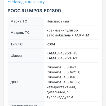
← Назад к каталогу
POCC RU.MP03.Е01899
Марка ТС
Неизвестный
кран-манипулятор
Модель ТС
автомобильный АСКМ-М
Тип ТС
R004
КАМАЗ-43253-H3,
Шасси
КАМАЗ-43253-A3
Cummins, 6ISBe210;
Cummins, 6ISDe210;
Cummins, 4ISBe185;
ДВС
Cummins, 4ISDe185;
четырехтактный,
дизельный, с
турбонаддувом
Экологический