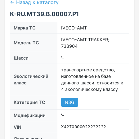
← Назад к каталогу
К-RU.МТ39.В.00007.Р1
Марка ТС
IVECO-АМТ
IVECO-АМТ TRAKKER;
Модель ТС
733904
Шасси
'-
транспортное средство,
Экологический
изготовленное на базе
класс
данного шасси, относится к
4 экологическому классу
Категория ТС
N3G
Модификации
'-
VIN
Х42700000????????
Дата выдачи