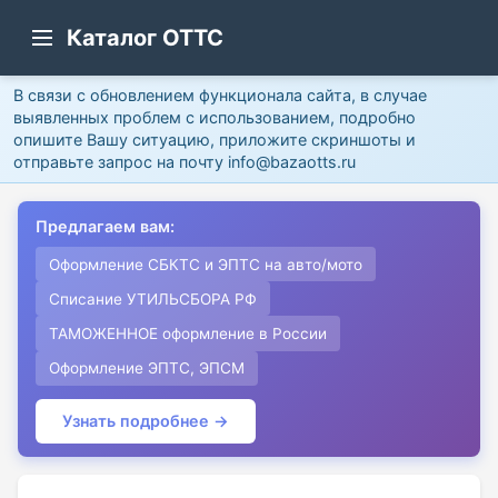
Каталог ОТТС
В связи с обновлением функционала сайта, в случае
выявленных проблем с использованием, подробно
опишите Вашу ситуацию, приложите скриншоты и
отправьте запрос на почту info@bazaotts.ru
Предлагаем вам:
Оформление СБКТС и ЭПТС на авто/мото
Списание УТИЛЬСБОРА РФ
ТАМОЖЕННОЕ оформление в России
Оформление ЭПТС, ЭПСМ
Узнать подробнее →