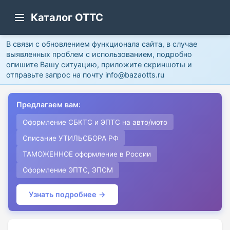
Каталог ОТТС
В связи с обновлением функционала сайта, в случае
выявленных проблем с использованием, подробно
опишите Вашу ситуацию, приложите скриншоты и
отправьте запрос на почту info@bazaotts.ru
Предлагаем вам:
Оформление СБКТС и ЭПТС на авто/мото
Списание УТИЛЬСБОРА РФ
ТАМОЖЕННОЕ оформление в России
Оформление ЭПТС, ЭПСМ
Узнать подробнее →