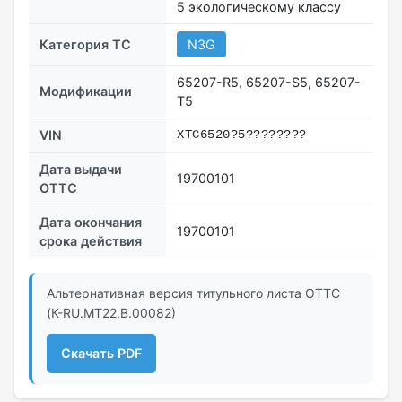
5 экологическому классу
Категория ТС
N3G
65207-R5, 65207-S5, 65207-
Модификации
Т5
VIN
ХTC6520?5????????
Дата выдачи
19700101
ОТТС
Дата окончания
19700101
срока действия
Альтернативная версия титульного листа ОТТС
(К-RU.МТ22.В.00082)
Скачать PDF