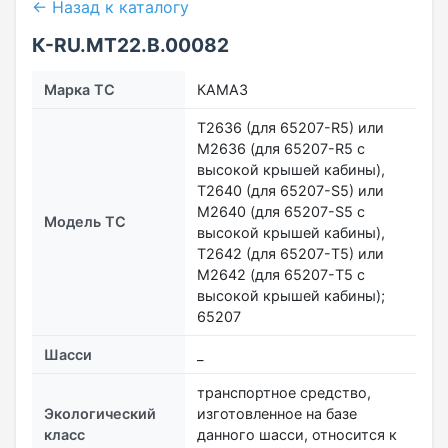
← Назад к каталогу
К-RU.МТ22.В.00082
Марка ТС
КАМАЗ
T2636 (для 65207-R5) или
М2636 (для 65207-R5 с
высокой крышей кабины),
T2640 (для 65207-S5) или
М2640 (для 65207-S5 с
Модель ТС
высокой крышей кабины),
T2642 (для 65207-T5) или
М2642 (для 65207-T5 с
высокой крышей кабины);
65207
Шасси
_
транспортное средство,
Экологический
изготовленное на базе
класс
данного шасси, относится к