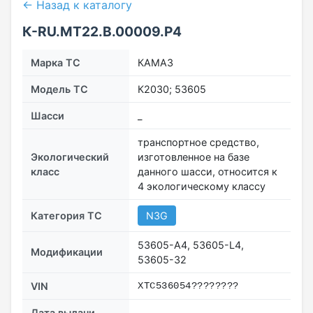
← Назад к каталогу
К-RU.МТ22.В.00009.Р4
Марка ТС
КАМАЗ
Модель ТС
К2030; 53605
Шасси
_
транспортное средство,
Экологический
изготовленное на базе
класс
данного шасси, относится к
4 экологическому классу
Категория ТС
N3G
53605-А4, 53605-L4,
Модификации
53605-32
VIN
ХTC536054????????
Дата выдачи