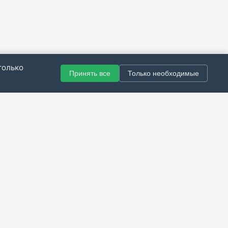
только
Принять все
Только необходимые
© 2021–2026 Все права защищены.
итика конфиденциальности
|
Публичная оферта
|
Справка
Разработка сайта — Скарабей Софт