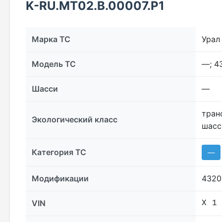
K-RU.МТ02.B.00007.P1
Марка ТС
Урал
Модель ТС
—; 4
Шасси
—
тран
Экологический класс
шасс
Категория ТС
—
Модификации
4320
VIN
X 1