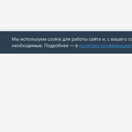
Мы используем cookie для работы сайта и, с вашего с
необходимые. Подробнее — в
политике конфиденциа
ИП Скирда М.В.
ИНН: 771887803244
ОГРНИП: 320774600014830
info@bazaotts.ru
+7 909 673-62-30