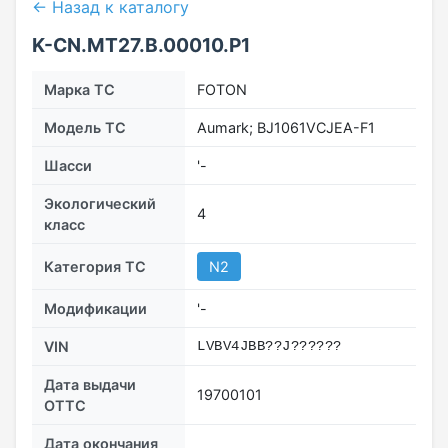
← Назад к каталогу
K-CN.МТ27.B.00010.Р1
Марка ТС
FOTON
Модель ТС
Aumark; BJ1061VCJEA-F1
Шасси
'-
Экологический
4
класс
Категория ТС
N2
Модификации
'-
VIN
LVBV4JBB??J??????
Дата выдачи
19700101
ОТТС
Дата окончания