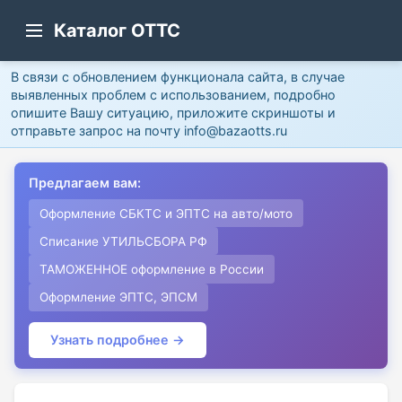
Каталог ОТТС
В связи с обновлением функционала сайта, в случае
выявленных проблем с использованием, подробно
опишите Вашу ситуацию, приложите скриншоты и
отправьте запрос на почту info@bazaotts.ru
Предлагаем вам:
Оформление СБКТС и ЭПТС на авто/мото
Списание УТИЛЬСБОРА РФ
ТАМОЖЕННОЕ оформление в России
Оформление ЭПТС, ЭПСМ
Узнать подробнее →