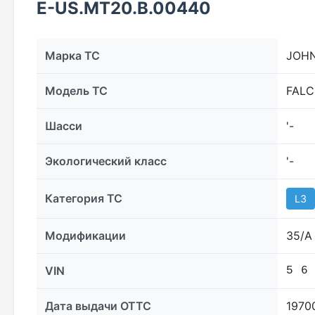
E-US.МТ20.B.00440
Марка ТС
JOH
Модель ТС
FALC
Шасси
'-
Экологический класс
'-
Категория ТС
L3
Модификации
35/A
VIN
5 6
Дата выдачи ОТТС
1970