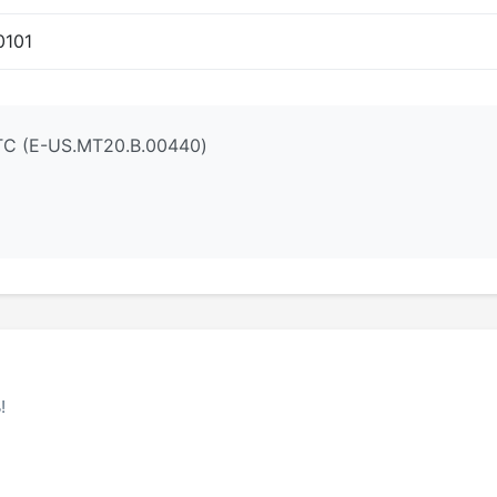
0101
ТС (E-US.МТ20.B.00440)
!