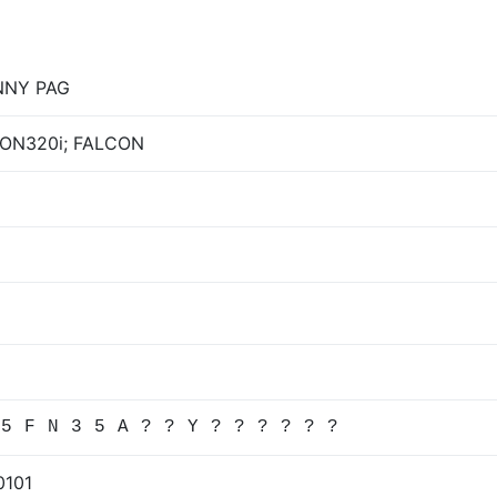
NNY PAG
ON320i; FALCON
 5 F N 3 5 A ? ? Y ? ? ? ? ? ?
0101