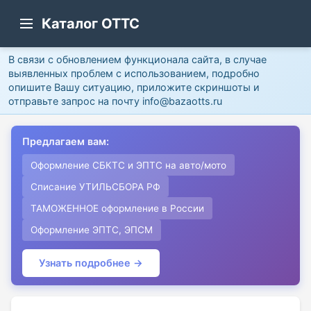
Каталог ОТТС
В связи с обновлением функционала сайта, в случае
выявленных проблем с использованием, подробно
опишите Вашу ситуацию, приложите скриншоты и
отправьте запрос на почту info@bazaotts.ru
Предлагаем вам:
Оформление СБКТС и ЭПТС на авто/мото
Списание УТИЛЬСБОРА РФ
ТАМОЖЕННОЕ оформление в России
Оформление ЭПТС, ЭПСМ
Узнать подробнее →