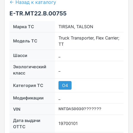
← Назад к каталогу
E-TR.MT22.В.00755
Марка ТС
TIRSAN, TALSON
Truck Transporter, Flex Carrier;
Модель ТС
TT
Шасси
_
Экологический
_
класс
Категория ТС
O4
Модификации
_
VIN
NNTDAS0030???????
Дата выдачи
19700101
ОТТС