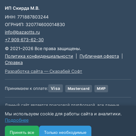
ИП Скирда М.В.
ИНН: 771887803244
ОГРНИП: 320774600014830
info@bazaotts.ru
+7 909 673-62-30
© 2021–2026 Все права защищены.
Политика конфиденциальности
|
Публичная оферта
|
Справка
Разработка сайта — Скарабей Софт
Принимаем к оплате:
Visa
Mastercard
МИР
Данный сайт является поисковой платформой, все данные,
размещенные на сайте, взяты из открытых источников. Мы не
Мы используем cookie для работы сайта и аналитики.
несем ответственности за содержимое данной информации.
Подробнее
🏠
📋
📅
🔐
⋯
Принять все
Только необходимые