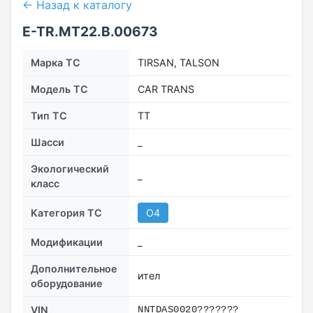
← Назад к каталогу
E-TR.MT22.В.00673
Марка ТС
TIRSAN, TALSON
Модель ТС
CAR TRANS
Тип ТС
TT
Шасси
_
Экологический
_
класс
Категория ТС
O4
Модификации
_
Дополнительное
ител
оборудование
VIN
NNTDAS0020???????