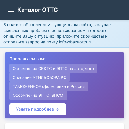
Каталог ОТТС
В связи с обновлением функционала сайта, в случае
выявленных проблем с использованием, подробно
опишите Вашу ситуацию, приложите скриншоты и
отправьте запрос на почту info@bazaotts.ru
Предлагаем вам:
Оформление СБКТС и ЭПТС на авто/мото
Списание УТИЛЬСБОРА РФ
ТАМОЖЕННОЕ оформление в России
Оформление ЭПТС, ЭПСМ
Узнать подробнее →