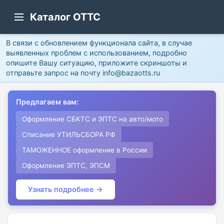
Каталог ОТТС
В связи с обновлением функционала сайта, в случае
выявленных проблем с использованием, подробно
опишите Вашу ситуацию, приложите скриншоты и
отправьте запрос на почту info@bazaotts.ru
Предлагаем вам:
Оформление СБКТС и ЭПТС на авто/мото
Списание УТИЛЬСБОРА РФ
ТАМОЖЕННОЕ оформление в России
Оформление ЭПТС, ЭПСМ
Узнать подробнее →