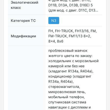
Экологический
D11B, D13A, D13B, D16E) 5
класс
(для мод. с двиг. D11C, D13…
Категория ТС
N3
FH, FH-TRUCK, FH13/16, FM,
Модификации
FM-TRUCK, FM11/13 8x2,
8x4, 8х6
проблесковый маячок
желтого цвета по заказу:
холодильник с морозильной
камерой или без нее
(хладагент R134а, R404a),
кондиционер (хладагент
R134а, R404a),
стереомагнитола,
микроволновая печь,
мобильный телефон,
спутниковая система
навигации с дисплеем и