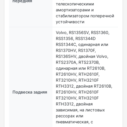
передняя
телескопическими
амортизаторами и
стабилизатором поперечной
устойчивости
Volvo, RS1356SV, RSS1360,
RSS1356, RSS1344D
RSS1344C, одинарная или
RS1370HV, RS1370F,
RS1365HV, двойная Volvo,
RTS2370A, RTS2370B,
одинарная или RT2610B,
RT2610HV, RTH2610F,
RT3210HV, RTH3210F
RTH3312, двойная RT2610B,
Подвеска задняя
RT2610HV, RTH2610F
RT3210HV, RTH3210F
RTH3312, двойная
зависимая, на листовых
рессорах или
пневматическая, с