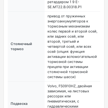
ретардером 1 9 E-
SE.MT22.В.00318.Р1
привод от пружинных
энергоаккумуляторов к
тормозным механизмам
колес первой и второй осей,
или задних осей, или
второй, третьей и
Стояночный
четвертой осей, или всех
тормоз
осей (опция: функция
активации вспомогательной
тормозной системы
прицепа при активации
стояночной тормозной
системы шасси)
Volvo, FS0910HZ, двойная
зависимая, на листовых
рессорах или
пневматическая, с
Подвеска
гидравлическими