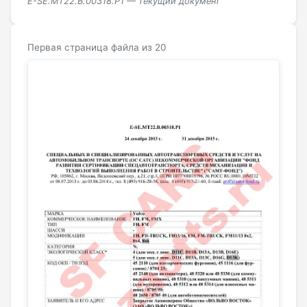
E-SE.MT22.В.00318.Р1 — текущий документ
Первая страница файла из 20