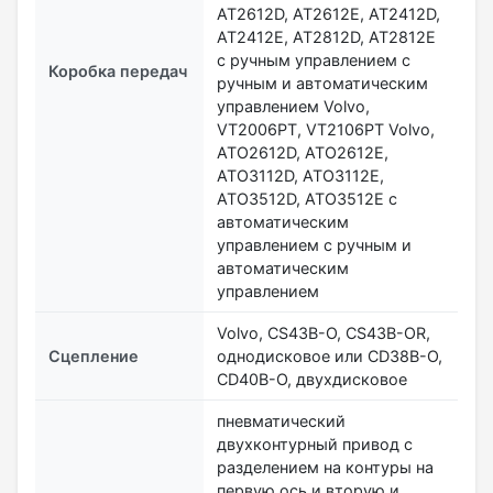
AT2612D, AT2612E, AT2412D,
AT2412E, AT2812D, AT2812E
с ручным управлением с
Коробка передач
ручным и автоматическим
управлением Volvo,
VТ2006PT, VТ2106PT Volvo,
ATO2612D, ATO2612E,
ATO3112D, ATO3112E,
ATO3512D, ATO3512E с
автоматическим
управлением с ручным и
автоматическим
управлением
Volvo, CS43B-O, CS43В-OR,
Сцепление
однодисковое или CD38B-O,
CD40B-O, двухдисковое
пневматический
двухконтурный привод с
разделением на контуры на
первую ось и вторую и