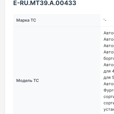
E-RU.МТ39.А.00433
Марка ТС
'-
Авто
Авто
Авто
Авто
борт
Авто
для 
для 
Модель ТС
Авто
Фург
сорт
сорт
уста