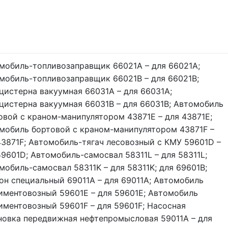
мобиль-топливозаправщик 66021А – для 66021А;
мобиль-топливозаправщик 66021В – для 66021В;
цистерна вакуумная 66031А – для 66031А;
цистерна вакуумная 66031В – для 66031В; Автомобиль
овой с краном-манипулятором 43871Е – для 43871Е;
мобиль бортовой с краном-манипулятором 43871F –
43871F; Автомобиль-тягач лесовозный с КМУ 59601D –
59601D; Автомобиль-самосвал 58311L – для 58311L;
мобиль-самосвал 58311K – для 58311K; для 69601В;
он специальный 69011А – для 69011А; Автомобиль
иментовозный 59601Е – для 59601Е; Автомобиль
иментовозный 59601F – для 59601F; Насосная
новка передвижная нефтепромысловая 59011А – для