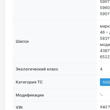
5901
59601
5901
марк
46 – 
5831
Шасси
моди
4387
6522
Экологический класс
4
Категория ТС
N3
Модификации
'-
VIN
XW2