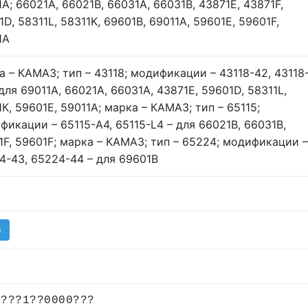
1А; 66021А, 66021В, 66031А, 66031В, 43871Е, 43871F,
D, 58311L, 58311K, 69601В, 69011А, 59601Е, 59601F,
1А
а – КАМАЗ; тип – 43118; модификации – 43118-42, 43118
для 69011А, 66021А, 66031А, 43871Е, 59601D, 58311L,
1К, 59601Е, 59011А; марка – КАМАЗ; тип – 65115;
фикации – 65115-А4, 65115-L4 – для 66021В, 66031В,
1F, 59601F; марка – КАМАЗ; тип – 65224; модификации –
4-43, 65224-44 – для 69601В
G
????1??0000???