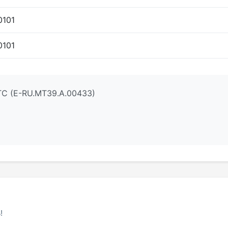
0101
0101
ТС (E-RU.МТ39.А.00433)
!