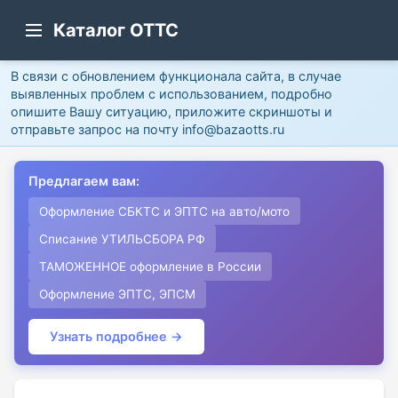
Каталог ОТТС
В связи с обновлением функционала сайта, в случае
выявленных проблем с использованием, подробно
опишите Вашу ситуацию, приложите скриншоты и
отправьте запрос на почту info@bazaotts.ru
Предлагаем вам:
Оформление СБКТС и ЭПТС на авто/мото
Списание УТИЛЬСБОРА РФ
ТАМОЖЕННОЕ оформление в России
Оформление ЭПТС, ЭПСМ
Узнать подробнее →