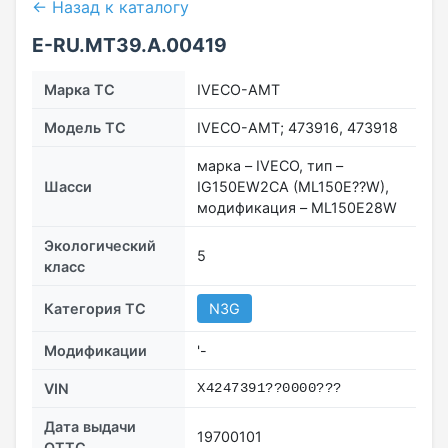
← Назад к каталогу
E-RU.МТ39.А.00419
Марка ТС
IVECO-АМТ
Модель ТС
IVECO-АМТ; 473916, 473918
марка – IVECO, тип –
Шасси
IG150EW2CA (ML150E??W),
модификация – ML150E28W
Экологический
5
класс
Категория ТС
N3G
Модификации
'-
VIN
Х4247391??0000???
Дата выдачи
19700101
ОТТС