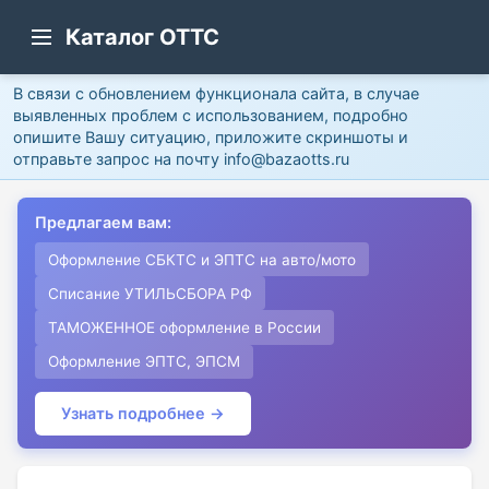
Каталог ОТТС
В связи с обновлением функционала сайта, в случае
выявленных проблем с использованием, подробно
опишите Вашу ситуацию, приложите скриншоты и
отправьте запрос на почту info@bazaotts.ru
Предлагаем вам:
Оформление СБКТС и ЭПТС на авто/мото
Списание УТИЛЬСБОРА РФ
ТАМОЖЕННОЕ оформление в России
Оформление ЭПТС, ЭПСМ
Узнать подробнее →