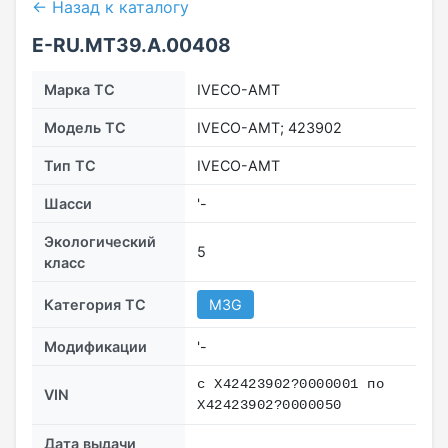
← Назад к каталогу
E-RU.МТ39.А.00408
Марка ТС
IVECO-AMT
Модель ТС
IVECO-AMT; 423902
Тип ТС
IVECO-AMT
Шасси
'-
Экологический
5
класс
Категория ТС
M3G
Модификации
'-
с X42423902?0000001 по
VIN
X42423902?0000050
Дата выдачи