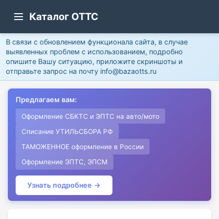
Каталог ОТТС
В связи с обновлением функционала сайта, в случае
выявленных проблем с использованием, подробно
опишите Вашу ситуацию, приложите скриншоты и
отправьте запрос на почту info@bazaotts.ru
Предлагаем вам:
Оформление СБКТС и ЭПТС на авто/мото
Списание УТИЛЬСБОРА РФ
ТАМОЖЕННОЕ оформление в России
Оформление ЭПТС, ЭПСМ
Узнать подробнее →