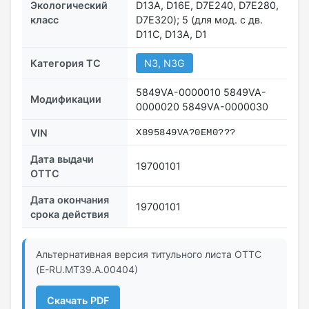
Экологический
D13A, D16E, D7E240, D7E280,
класс
D7E320); 5 (для мод. с дв.
D11C, D13A, D1
Категория ТС
N3, N3G
5849VA-0000010 5849VA-
Модификации
0000020 5849VA-0000030
VIN
X895849VA?0EM0???
Дата выдачи
19700101
ОТТС
Дата окончания
19700101
срока действия
Альтернативная версия титульного листа ОТТС
(E-RU.МТ39.А.00404)
Скачать PDF