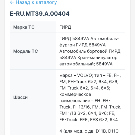
← Назад к каталогу
E-RU.МТ39.А.00404
Марка ТС
ГИРД
ГИРД 5849VА Автомобиль-
фургон ГИРД 5849VА
Модель ТС
Автомобиль бортовой ГИРД
5849VА Кран-манипулятор
автомобильный; 5849VA
марка – VOLVO; тип – FE, FH,
FM, FH-Truck 6×2, 6×4, 6×6,
FM-Truck 6×2, 6×4, 6×6;
коммерческое
Шасси
наименование – FH, FH-
Truck, FH13/16, FM, FM-Truck,
FM11/13 6x2, 6x4, 6x6; FE,
FE-Truck, FEE, FES 6x2, 6x4
4 (для мод. с дв. D11B, D11C,