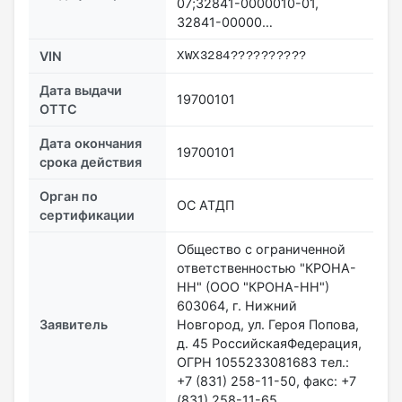
07;32841-0000010-01,
32841-00000…
VIN
XWX3284??????????
Дата выдачи
19700101
ОТТС
Дата окончания
19700101
срока действия
Орган по
ОС АТДП
сертификации
Общество с ограниченной
ответственностью "КРОНА-
НН" (ООО "КРОНА-НН")
603064, г. Нижний
Заявитель
Новгород, ул. Героя Попова,
д. 45 РоссийскаяФедерация,
ОГРН 1055233081683 тел.:
+7 (831) 258-11-50, факс: +7
(831) 258-11-65