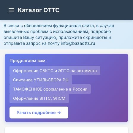
Каталог ОТТС
В связи с обновлением функционала сайта, в случае
выявленных проблем с использованием, подробно
опишите Вашу ситуацию, приложите скриншоты и
отправьте запрос на почту info@bazaotts.ru
Предлагаем вам:
Оформление СБКТС и ЭПТС на авто/мото
Списание УТИЛЬСБОРА РФ
ТАМОЖЕННОЕ оформление в России
Оформление ЭПТС, ЭПСМ
Узнать подробнее →